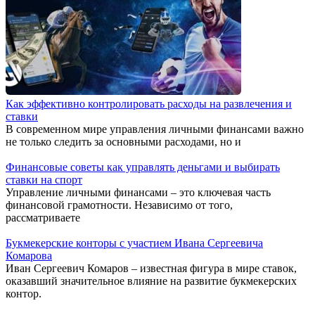
Как эффективно контролировать расходы на развлечения и
ставки
В современном мире управления личными финансами важно
не только следить за основными расходами, но и
Финансовые советы как управлять деньгами и выбирать
ставки на спорт
Управление личными финансами – это ключевая часть
финансовой грамотности. Независимо от того,
рассматриваете
Букмекерские конторы с участием Ивана Сергеевича
Комарова
Иван Сергеевич Комаров – известная фигура в мире ставок,
оказавший значительное влияние на развитие букмекерских
контор.