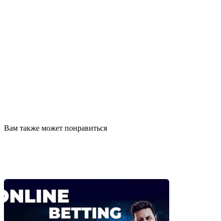
Вам также может понравиться