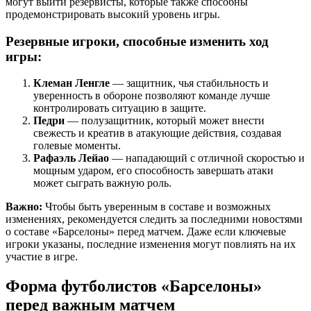
могут выйти резервисты, которые также способны
продемонстрировать высокий уровень игры.
Резервные игроки, способные изменить ход
игры:
Клеман Ленгле
— защитник, чья стабильность и
уверенность в обороне позволяют команде лучше
контролировать ситуацию в защите.
Педри
— полузащитник, который может внести
свежесть и креатив в атакующие действия, создавая
голевые моменты.
Рафаэль Лейао
— нападающий с отличной скоростью и
мощным ударом, его способность завершать атаки
может сыграть важную роль.
Важно:
Чтобы быть уверенным в составе и возможных
изменениях, рекомендуется следить за последними новостями
о составе «Барселоны» перед матчем. Даже если ключевые
игроки указаны, последние изменения могут повлиять на их
участие в игре.
Форма футболистов «Барселоны»
перед важным матчем