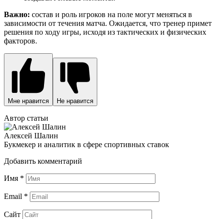
Важно:
состав и роль игроков на поле могут меняться в
зависимости от течения матча. Ожидается, что тренер примет
решения по ходу игры, исходя из тактических и физических
факторов.
Мне нравится
Не нравится
Автор статьи
Алексей Шалин
Букмекер и аналитик в сфере спортивных ставок
Добавить комментарий
Имя
*
Email
*
Сайт