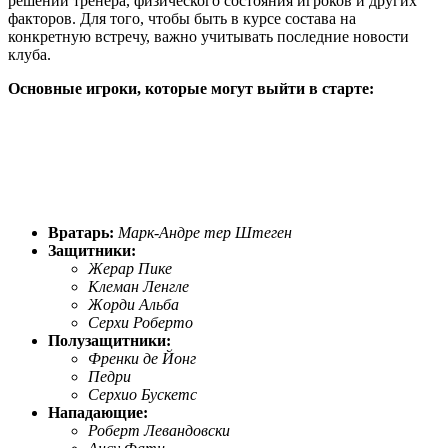
решений тренера, физического состояния игроков и других
факторов. Для того, чтобы быть в курсе состава на
конкретную встречу, важно учитывать последние новости
клуба.
Основные игроки, которые могут выйти в старте:
Вратарь:
Марк-Андре тер Штеген
Защитники:
Жерар Пике
Клеман Ленгле
Жорди Альба
Серхи Роберто
Полузащитники:
Френки де Йонг
Педри
Серхио Бускетс
Нападающие:
Роберт Левандовски