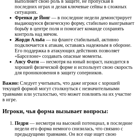
выполняет свою роль в защите, не пропуская в
последних играх и делая ключевые сейвы в сложных
ситуациях.
Френки де Йонг
— в последние недели демонстрирует
выдающуюся физическую форму, стабильно выигрывает
борьбу в центре поля и помогает команде сохранять
контроль над мячом.
Жорди Альба
— на фланге стабильный, активно
подключается к атакам, оставаясь надежным в обороне.
Его поддержка в атакующих действиях позволяет
«Барселоне» создавать опасные моменты.
Ансу Фати
— несмотря на юный возраст, находится в
хорошей физической форме и использует свою скорость
для проникновения в защиту соперников.
Важно:
Следует учитывать, что даже игроки с хорошей
текущей формой могут столкнуться с незначительными
травмами или усталостью, что может повлиять на их участие
в игре.
Игроки, чья форма вызывает вопросы:
Педри
— несмотря на высокий потенциал, в последние
недели его форма немного снизилась, что связано с
предыдущими травмами. Он все еще ищет свою