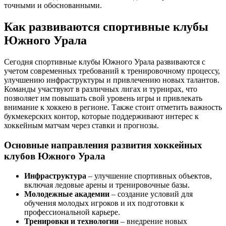
точными и обоснованными.
Как развиваются спортивные клубы
Южного Урала
Сегодня спортивные клубы Южного Урала развиваются с
учетом современных требований к тренировочному процессу,
улучшению инфраструктуры и привлечению новых талантов.
Команды участвуют в различных лигах и турнирах, что
позволяет им повышать свой уровень игры и привлекать
внимание к хоккею в регионе. Также стоит отметить важность
букмекерских контор, которые поддерживают интерес к
хоккейным матчам через ставки и прогнозы.
Основные направления развития хоккейных
клубов Южного Урала
Инфраструктура
– улучшение спортивных объектов,
включая ледовые арены и тренировочные базы.
Молодежные академии
– создание условий для
обучения молодых игроков и их подготовки к
профессиональной карьере.
Тренировки и технологии
– внедрение новых