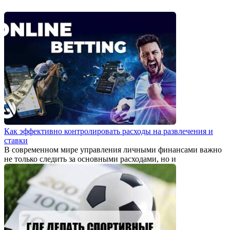
Как эффективно контролировать расходы на развлечения и
ставки
В современном мире управления личными финансами важно
не только следить за основными расходами, но и