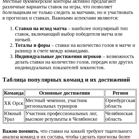
Местные букмекерские конторы активно предлагают
различные варианты ставок на игры, что позволяет
болельщикам не только следить за матчами, но и участвовать
в прогнозах и ставках. Важными аспектами являются:
Ставки на исход матча
– наиболее популярный тип
ставок, включающий выбор победителя матча или
ничьей.
Тоталы и форы
– ставки на количество голов в матче и
разницу в счете между командами.
Индивидуальные достижения игроков
– возможность
делать ставки на количество голов, передач или других
индивидуальных показателей хоккеистов.
Таблица популярных команд и их достижений
Команда
Основные достижения
Регион
Местный чемпион, участник
Оренбургская
ХК Орск
региональных турниров
область
Южный
Участник профессиональных лиг,
Челябинская
Урал
высокие результаты в Челябинске
область
Важно помнить
, что ставки на хоккей требуют тщательного
анализа команд и их состава, чтобы сделать прогнозы более