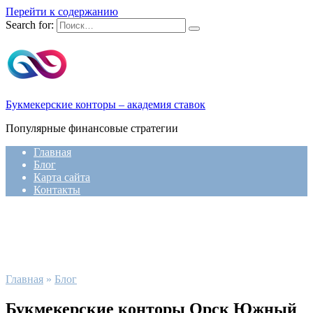
Перейти к содержанию
Search for:
Букмекерские конторы – академия ставок
Популярные финансовые стратегии
Главная
Блог
Карта сайта
Контакты
Главная
»
Блог
Букмекерские конторы Орск Южный