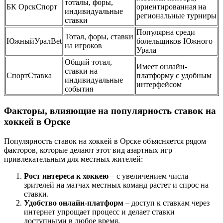
тоталы, форы,
БК ОрскСпорт
ориентированная на
индивидуальные
региональные турниры
ставки
Популярна среди
Тотал, форы, ставки
ЮжныйУралBet
болельщиков Южного
на игроков
Урала
Общий тотал,
Имеет онлайн-
ставки на
СпортСтавка
платформу с удобным
индивидуальные
интерфейсом
события
Факторы, влияющие на популярность ставок на
хоккей в Орске
Популярность ставок на хоккей в Орске объясняется рядом
факторов, которые делают этот вид азартных игр
привлекательным для местных жителей:
Рост интереса к хоккею
– с увеличением числа
зрителей на матчах местных команд растет и спрос на
ставки.
Удобство онлайн-платформ
– доступ к ставкам через
интернет упрощает процесс и делает ставки
доступными в любое время.