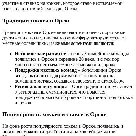
участие в ставках на хоккей, которое стало неотъемлемой
частью спортивной культуры Орска.
Традиции хоккея в Орске
Традиции хоккея в Орске включают не только спортивные
достижения, но и уникальную атмосферу, которую создают
местные болельщики. Важными аспектами являются:
Историческое развитие
– первые хоккейные команды
появились в Орске в середине 20 века, и с тех пор
хоккей стал неотъемлемой частью жизни города.
Поддержка местных команд
– болельщики Орска
всегда активно поддерживают свои команды на
домашних матчах, создавая невероятную атмосферу.
Региональные турниры
– Орск традиционно участвует
в региональных чемпионатах, что помогает
поддерживать высокий уровень спортивной подготовки
игроков.
Популярность хоккея и ставок в Орске
На фоне роста популярности хоккея в Орске, появились и
новые возможности для беттинга на хоккейные матчи.