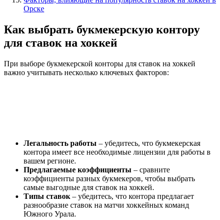
Орске
Как выбрать букмекерскую контору
для ставок на хоккей
При выборе букмекерской конторы для ставок на хоккей
важно учитывать несколько ключевых факторов:
Легальность работы
– убедитесь, что букмекерская
контора имеет все необходимые лицензии для работы в
вашем регионе.
Предлагаемые коэффициенты
– сравните
коэффициенты разных букмекеров, чтобы выбрать
самые выгодные для ставок на хоккей.
Типы ставок
– убедитесь, что контора предлагает
разнообразие ставок на матчи хоккейных команд
Южного Урала.