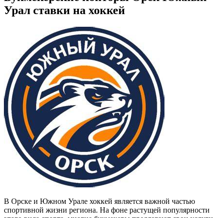
Урал ставки на хоккей
В Орске и Южном Урале хоккей является важной частью
спортивной жизни региона. На фоне растущей популярности