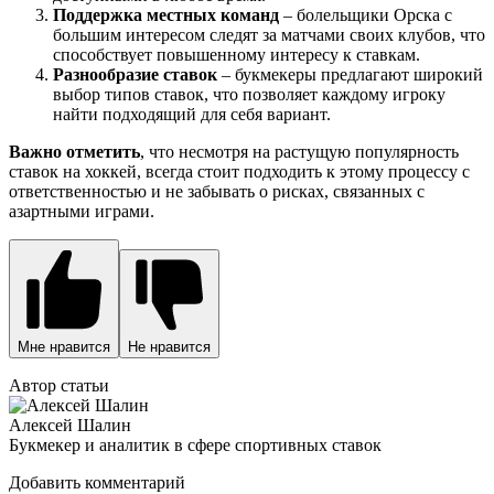
Поддержка местных команд
– болельщики Орска с
большим интересом следят за матчами своих клубов, что
способствует повышенному интересу к ставкам.
Разнообразие ставок
– букмекеры предлагают широкий
выбор типов ставок, что позволяет каждому игроку
найти подходящий для себя вариант.
Важно отметить
, что несмотря на растущую популярность
ставок на хоккей, всегда стоит подходить к этому процессу с
ответственностью и не забывать о рисках, связанных с
азартными играми.
Мне нравится
Не нравится
Автор статьи
Алексей Шалин
Букмекер и аналитик в сфере спортивных ставок
Добавить комментарий