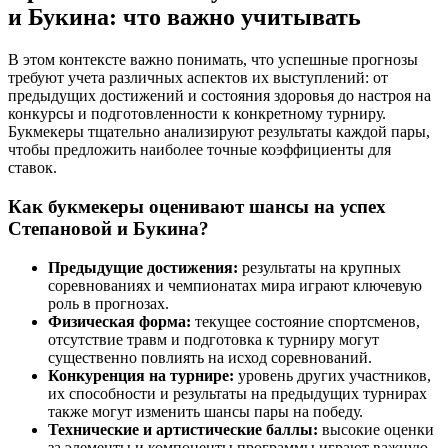
и Букина: что важно учитывать
В этом контексте важно понимать, что успешные прогнозы
требуют учета различных аспектов их выступлений: от
предыдущих достижений и состояния здоровья до настроя на
конкурсы и подготовленности к конкретному турниру.
Букмекеры тщательно анализируют результаты каждой пары,
чтобы предложить наиболее точные коэффициенты для
ставок.
Как букмекеры оценивают шансы на успех
Степановой и Букина?
Предыдущие достижения:
результаты на крупных
соревнованиях и чемпионатах мира играют ключевую
роль в прогнозах.
Физическая форма:
текущее состояние спортсменов,
отсутствие травм и подготовка к турниру могут
существенно повлиять на исход соревнований.
Конкуренция на турнире:
уровень других участников,
их способности и результаты на предыдущих турнирах
также могут изменить шансы пары на победу.
Технические и артистические баллы:
высокие оценки
за элементы и компоненты программы играют важную