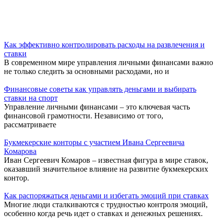
Как эффективно контролировать расходы на развлечения и
ставки
В современном мире управления личными финансами важно
не только следить за основными расходами, но и
Финансовые советы как управлять деньгами и выбирать
ставки на спорт
Управление личными финансами – это ключевая часть
финансовой грамотности. Независимо от того,
рассматриваете
Букмекерские конторы с участием Ивана Сергеевича
Комарова
Иван Сергеевич Комаров – известная фигура в мире ставок,
оказавший значительное влияние на развитие букмекерских
контор.
Как распоряжаться деньгами и избегать эмоций при ставках
Многие люди сталкиваются с трудностью контроля эмоций,
особенно когда речь идет о ставках и денежных решениях.