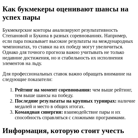
Как букмекеры оценивают шансы на
успех пары
Букмекерские конторы анализируют результативность
Степановой и Букина в разных соревнованиях. Например,
если пара показывает высокие результаты на международных
чемпионатах, то ставки на их победу могут увеличиться.
Однако для точного прогноза важно учитывать не только
недавние достижения, но и стабильность их исполнения
элементов на льду.
Для профессиональных ставок важно обращать внимание на
следующие показатели:
Рейтинг на момент соревнования:
чем выше рейтинг,
тем выше шансы на победу.
Последние результаты на крупных турнирах:
наличие
медалей и место в общих итогах.
Командная синергия:
взаимодействие пары и их
способность справляться с сложными программами.
Информация, которую стоит учесть