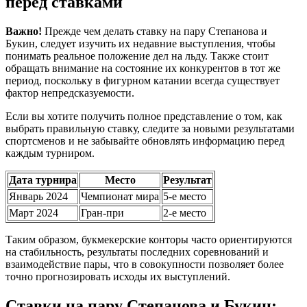
перед ставками
Важно!
Прежде чем делать ставку на пару Степанова и
Букин, следует изучить их недавние выступления, чтобы
понимать реальное положение дел на льду. Также стоит
обращать внимание на состояние их конкурентов в тот же
период, поскольку в фигурном катании всегда существует
фактор непредсказуемости.
Если вы хотите получить полное представление о том, как
выбрать правильную ставку, следите за новыми результатами
спортсменов и не забывайте обновлять информацию перед
каждым турниром.
Дата турнира
Место
Результат
Январь 2024
Чемпионат мира
5-е место
Март 2024
Гран-при
2-е место
Таким образом, букмекерские конторы часто ориентируются
на стабильность, результаты последних соревнований и
взаимодействие пары, что в совокупности позволяет более
точно прогнозировать исходы их выступлений.
Ставки на пару Степанова и Букин: