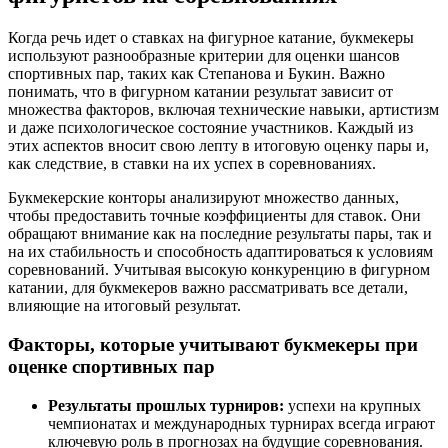
Когда речь идет о ставках на фигурное катание, букмекеры
используют разнообразные критерии для оценки шансов
спортивных пар, таких как Степанова и Букин. Важно
понимать, что в фигурном катании результат зависит от
множества факторов, включая технические навыки, артистизм
и даже психологическое состояние участников. Каждый из
этих аспектов вносит свою лепту в итоговую оценку пары и,
как следствие, в ставки на их успех в соревнованиях.
Букмекерские конторы анализируют множество данных,
чтобы предоставить точные коэффициенты для ставок. Они
обращают внимание как на последние результаты пары, так и
на их стабильность и способность адаптироваться к условиям
соревнований. Учитывая высокую конкуренцию в фигурном
катании, для букмекеров важно рассматривать все детали,
влияющие на итоговый результат.
Факторы, которые учитывают букмекеры при
оценке спортивных пар
Результаты прошлых турниров:
успехи на крупных
чемпионатах и международных турнирах всегда играют
ключевую роль в прогнозах на будущие соревнования.