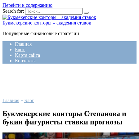
Перейти к содержанию
Search for:
Букмекерские конторы – академия ставок
Популярные финансовые стратегии
Главная
Блог
Карта сайта
Контакты
Главная
»
Блог
Букмекерские конторы Степанова и
букин фигуристы ставки прогнозы