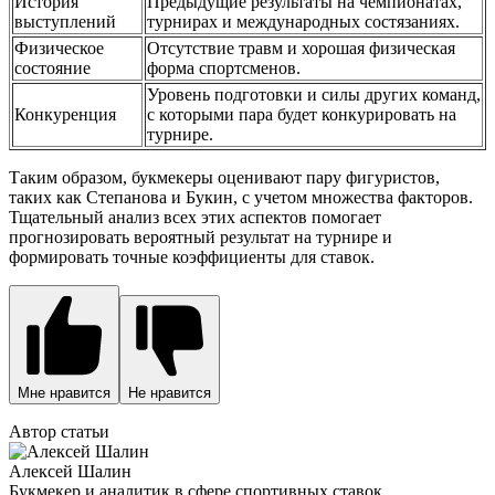
История
Предыдущие результаты на чемпионатах,
выступлений
турнирах и международных состязаниях.
Физическое
Отсутствие травм и хорошая физическая
состояние
форма спортсменов.
Уровень подготовки и силы других команд,
Конкуренция
с которыми пара будет конкурировать на
турнире.
Таким образом, букмекеры оценивают пару фигуристов,
таких как Степанова и Букин, с учетом множества факторов.
Тщательный анализ всех этих аспектов помогает
прогнозировать вероятный результат на турнире и
формировать точные коэффициенты для ставок.
Мне нравится
Не нравится
Автор статьи
Алексей Шалин
Букмекер и аналитик в сфере спортивных ставок