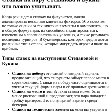
что важно учитывать
Когда речь идет о ставках на фигуристов, важно
анализировать несколько ключевых факторов. Это включает
не только оценки за технические элементы и компоненты, но
и общую форму пары, их способность адаптироваться к
изменениям в соревновательных условиях, а также результаты
последних турниров. В букмекерских конторах предлагаются
различные типы ставок, которые могут дать игрокам шанс на
прибыль.
Типы ставок на выступления Степановой и
Букина
Ставка на победу:
это самый очевидный вариант,
предполагающий, что фигуристы займут первое место в
соревнованиях. Ставки на победу часто оцениваются с
учетом текущей формы пары и её прошлых достижений.
Ставка на место в топ-3:
такая ставка может быть
менее рискованной и предполагает, что пара попадет в
тройку призеров. Это популярный вариант среди
беттеров.
Ставки на технические элементы:
если вы уверены в