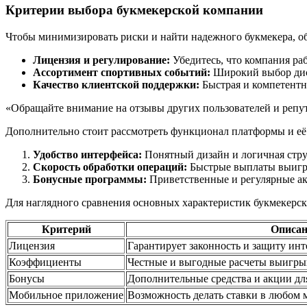
Критерии выбора букмекерской компании
Чтобы минимизировать риски и найти надежного букмекера, о
Лицензия и регулирование:
Убедитесь, что компания ра
Ассортимент спортивных событий:
Широкий выбор дисц
Качество клиентской поддержки:
Быстрая и компетентн
«Обращайте внимание на отзывы других пользователей и репу
Дополнительно стоит рассмотреть функционал платформы и её
Удобство интерфейса:
Понятный дизайн и логичная стру
Скорость обработки операций:
Быстрые выплаты выигры
Бонусные программы:
Приветственные и регулярные ак
Для наглядного сравнения основных характеристик букмекерс
Критерий
Описан
Лицензия
Гарантирует законность и защиту инт
Коэффициенты
Честные и выгодные расчеты выигры
Бонусы
Дополнительные средства и акции дл
Мобильное приложение
Возможность делать ставки в любом м