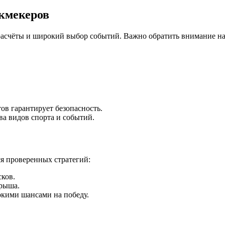
кмекеров
асчёты и широкий выбор событий. Важно обратить внимание на
в гарантирует безопасность.
а видов спорта и событий.
я проверенных стратегий:
ков.
рыша.
окими шансами на победу.