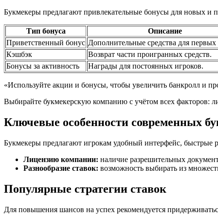
Букмекеры предлагают привлекательные бонусы для новых и п
Тип бонуса
Описание
Приветственный бонус
Дополнительные средства для первых 
Кэшбэк
Возврат части проигранных средств.
Бонусы за активность
Награды для постоянных игроков.
«Используйте акции и бонусы, чтобы увеличить банкролл и про
Выбирайте букмекерскую компанию с учётом всех факторов: л
Ключевые особенности современных бу
Букмекеры предлагают игрокам удобный интерфейс, быстрые р
Лицензию компании:
наличие разрешительных документо
Разнообразие ставок:
возможность выбирать из множеств
Популярные стратегии ставок
Для повышения шансов на успех рекомендуется придерживатьс