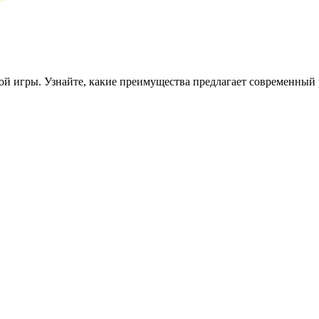
й игры. Узнайте, какие преимущества предлагает современный р