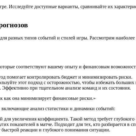
игре. Исследуйте доступные варианты, сравнивайте их характер
рогнозов
 для разных типов событий и стилей игры. Рассмотрим наиболе
 которые соответствуют вашему опыту и финансовым возможност
тод помогает контролировать бюджет и минимизировать риски.
ьзуйте этот подход с осторожностью, чтобы избежать больших 
 Эффективно при тщательном анализе команд и их состояния.
ак как она минимизирует финансовые риски.»
, включающие анализ статистики и динамики событий:
для увеличения коэффициента. Такой метод требует глубокого 
гих показателей в матче. Подходит для тех, кто разбирается в с
т быстрой реакции и глубокого понимания ситуации.