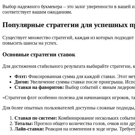
Выбор надежного букмекера – это залог уверенности в вашей 
соответствует вашим ожиданиям.
Популярные стратегии для успешных п
Существует множество стратегий, каждая из которых подходит
повысить шансы на успех.
Основные стратегии ставок
Для достижения стабильного результата выбирайте стратегии,
Флэт:
Фиксированная сумма для каждой ставки. Этот ме
Догон:
Увеличение суммы ставки после проигрыша. Испол
Ставки на фаворитов:
Выбор событий с явным лидером.
«Стратегия флэт особенно полезна для начинающих игроков, т
Для более опытных пользователей доступны сложные подходы
Ставки по системе:
Комбинирование нескольких событий 
Тоталы:
Прогноз общего количества голов, очков или дру
Лайв-ставки:
Реакция на изменения в ходе игры. Требуе