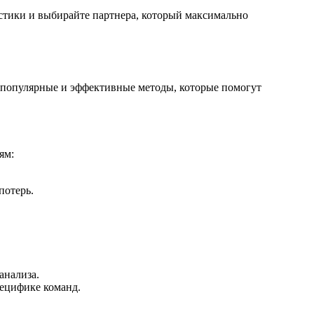
истики и выбирайте партнера, который максимально
е популярные и эффективные методы, которые помогут
ям:
потерь.
анализа.
пецифике команд.