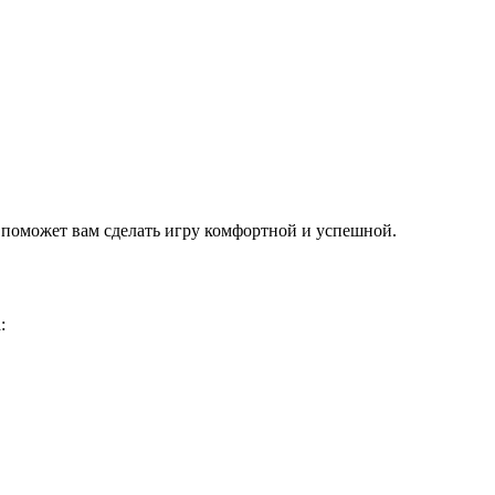
 поможет вам сделать игру комфортной и успешной.
: