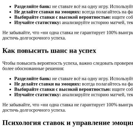
Разделяйте банк:
не ставьте всё на одну игру. Использу
Не делайте ставки на эмоциях:
всегда полагайтесь на фа
Выбирайте ставки с высокой вероятностью:
ищите собы
Изучайте статистику:
анализируйте историю матчей, те
Не забывайте, что «ни одна ставка не гарантирует 100% выиг
достичь долгосрочного успеха.
Как повысить шанс на успех
Чтобы повысить вероятность успеха, важно следовать провере
более обоснованные решения:
Разделяйте банк:
не ставьте всё на одну игру. Использу
Не делайте ставки на эмоциях:
всегда полагайтесь на фа
Выбирайте ставки с высокой вероятностью:
ищите собы
Изучайте статистику:
анализируйте историю матчей, те
Не забывайте, что «ни одна ставка не гарантирует 100% выиг
достичь долгосрочного успеха.
Психология ставок и управление эмоц