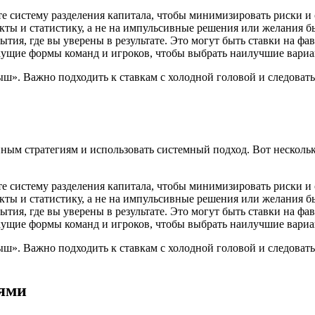
йте систему разделения капитала, чтобы минимизировать риски и
кты и статистику, а не на импульсивные решения или желания бы
тия, где вы уверены в результате. Это могут быть ставки на фа
кущие формы команд и игроков, чтобы выбрать наилучшие вариа
рыш». Важно подходить к ставкам с холодной головой и следова
нным стратегиям и использовать системный подход. Вот нескол
йте систему разделения капитала, чтобы минимизировать риски и
кты и статистику, а не на импульсивные решения или желания бы
тия, где вы уверены в результате. Это могут быть ставки на фа
кущие формы команд и игроков, чтобы выбрать наилучшие вариа
рыш». Важно подходить к ставкам с холодной головой и следова
иями