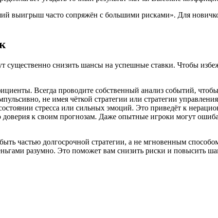
ший выигрыш часто сопряжён с большими рисками». Для новичко
к
ут существенно снизить шансы на успешные ставки. Чтобы избе
фициенты. Всегда проводите собственный анализ событий, чтоб
пульсивно, не имея чёткой стратегии или стратегии управления
 состоянии стресса или сильных эмоций. Это приведёт к нерац
 доверия к своим прогнозам. Даже опытные игроки могут ошиба
быть частью долгосрочной стратегии, а не мгновенным способо
еньгами разумно. Это поможет вам снизить риски и повысить ша