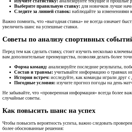
Изучите статистику:
анализируйте текущие и прошлые ре
Выберите правильную ставку:
для новичков лучше начи
Следите за линией ставок:
наблюдайте за изменениями к
Важно помнить, что «выгодная ставка» не всегда означает бы
увеличить шанс на успешные ставки.
Советы по анализу спортивных событи
Перед тем как сделать ставку, стоит изучить несколько ключе
вам дополнительные преимущества, позволяя делать более точн
Форма команд:
анализируйте последние результаты, побе
Состав и травмы:
учитывайте информацию о травмах игр
История встреч:
исследуйте, как команды играли друг с
Погодные условия:
изучите прогноз погоды на день матч
Не забывайте, что «проверенная информация» всегда более важн
случайные советы.
Как повысить шанс на успех
Чтобы повысить вероятность успеха, важно следовать провере
более обоснованные решения: