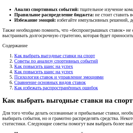
Анализ спортивных событий:
тщательное изучение кома
Правильное распределение бюджета:
не стоит ставить в
Избежание эмоций:
избегайте импульсивных решений, дел
Также необходимо помнить, что «беспроигрышных ставок» не 
выстраивать долгосрочную стратегию, которая будет приносить
Содержание
Как выбрать выгодные ставки на спорт
Советы по анализу спортивных событий
Как повысить шанс на успех
Как повысить шанс на успех
Психология ставок и управление эмоциями
Сравнение основных видов ставок
Как избежать распространённых ошибок
Как выбрать выгодные ставки на спорт
Для того чтобы делать осознанные и прибыльные ставки, необ
выбирать события, но и грамотно распределять средства. Некот
статистики. Следующие советы помогут вам выбрать более выг