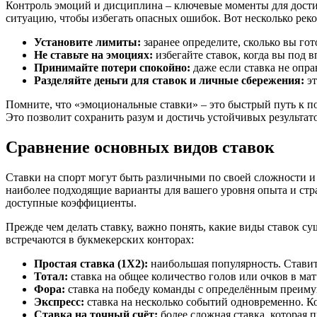
Контроль эмоций и дисциплина – ключевые моменты для достиж
ситуацию, чтобы избегать опасных ошибок. Вот несколько рек
Установите лимиты:
заранее определите, сколько вы гот
Не ставьте на эмоциях:
избегайте ставок, когда вы под 
Принимайте потери спокойно:
даже если ставка не опра
Разделяйте деньги для ставок и личные сбережения:
эт
Помните, что «эмоциональные ставки» – это быстрый путь к по
Это позволит сохранить разум и достичь устойчивых результат
Сравнение основных видов ставок
Ставки на спорт могут быть различными по своей сложности и
наиболее подходящие варианты для вашего уровня опыта и стра
доступные коэффициенты.
Прежде чем делать ставку, важно понять, какие виды ставок с
встречаются в букмекерских конторах:
Простая ставка (1X2):
наибольшая популярность. Ставите
Тотал:
ставка на общее количество голов или очков в мат
Фора:
ставка на победу команды с определённым преимуще
Экспресс:
ставка на несколько событий одновременно. К
Ставка на точный счёт:
более сложная ставка, которая 