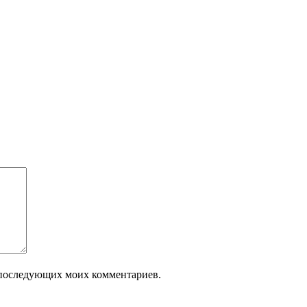
ля последующих моих комментариев.