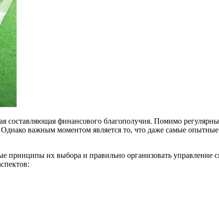
ая составляющая финансового благополучия. Помимо регулярны
Однако важным моментом является то, что даже самые опытные и
вные принципы их выбора и правильно организовать управление
спектов: