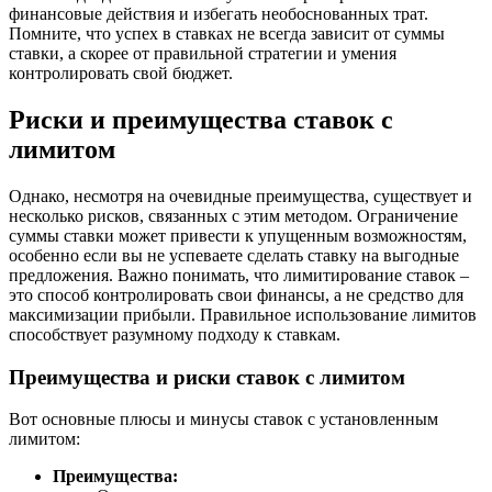
финансовые действия и избегать необоснованных трат.
Помните, что успех в ставках не всегда зависит от суммы
ставки, а скорее от правильной стратегии и умения
контролировать свой бюджет.
Риски и преимущества ставок с
лимитом
Однако, несмотря на очевидные преимущества, существует и
несколько рисков, связанных с этим методом. Ограничение
суммы ставки может привести к упущенным возможностям,
особенно если вы не успеваете сделать ставку на выгодные
предложения. Важно понимать, что лимитирование ставок –
это способ контролировать свои финансы, а не средство для
максимизации прибыли. Правильное использование лимитов
способствует разумному подходу к ставкам.
Преимущества и риски ставок с лимитом
Вот основные плюсы и минусы ставок с установленным
лимитом:
Преимущества: