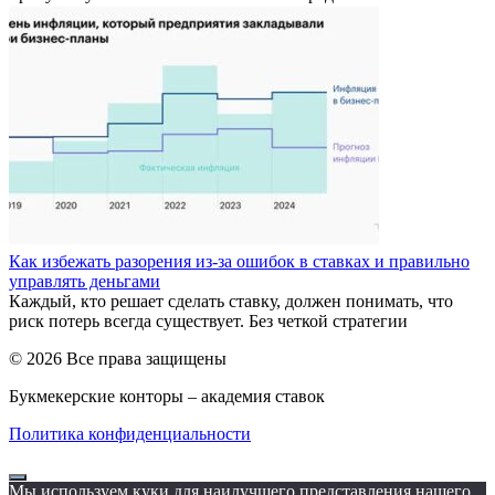
Как избежать разорения из-за ошибок в ставках и правильно
управлять деньгами
Каждый, кто решает сделать ставку, должен понимать, что
риск потерь всегда существует. Без четкой стратегии
© 2026 Все права защищены
Букмекерские конторы – академия ставок
Политика конфиденциальности
Мы используем куки для наилучшего представления нашего