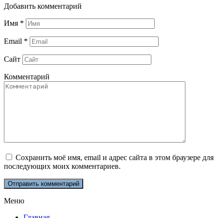
Добавить комментарий
Имя
*
Email
*
Сайт
Комментарий
Сохранить моё имя, email и адрес сайта в этом браузере для
последующих моих комментариев.
Меню
Главная