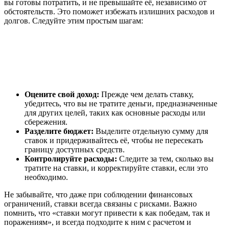
вы готовы потратить, и не превышайте её, независимо от
обстоятельств. Это поможет избежать излишних расходов и
долгов. Следуйте этим простым шагам:
Оцените свой доход:
Прежде чем делать ставку,
убедитесь, что вы не тратите деньги, предназначенные
для других целей, таких как основные расходы или
сбережения.
Разделите бюджет:
Выделите отдельную сумму для
ставок и придерживайтесь её, чтобы не пересекать
границу доступных средств.
Контролируйте расходы:
Следите за тем, сколько вы
тратите на ставки, и корректируйте ставки, если это
необходимо.
Не забывайте, что даже при соблюдении финансовых
ограничений, ставки всегда связаны с рисками. Важно
помнить, что «ставки могут привести к как победам, так и
поражениям», и всегда подходите к ним с расчетом и