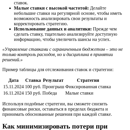
ставок.
Малые ставки с высокой частотой:
Делайте
небольшие ставки на регулярной основе, чтобы иметь
возможность анализировать свои результаты и
корректировать стратегию.
Использование данных и аналитики:
Прежде чем
сделать ставку, тщательно анализируйте доступную
информацию, чтобы увеличить шансы на успех.
«Управление ставками с ограниченным бюджетом – это не
только контроль расходов, но и дисциплина в принятии
решений.»
Пример таблицы для отслеживания ставок и стратегии:
Дата
Ставка
Результат
Стратегия
15.11.2024
100 руб.
Проигрыш
Фиксированная ставка
16.11.2024
150 руб.
Победа
Малые ставки
Используя подобные стратегии, вы сможете снизить
финансовые риски, оставаться в пределах бюджета и
принимать обоснованные решения при каждой ставке.
Как минимизировать потери при