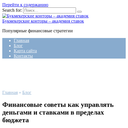
Перейти к содержанию
Search for:
Букмекерские конторы – академия ставок
Популярные финансовые стратегии
Главная
Блог
Карта сайта
Контакты
Главная
»
Блог
Финансовые советы как управлять
деньгами и ставками в пределах
бюджета