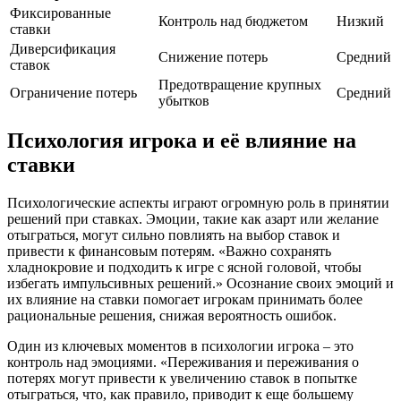
Фиксированные
Контроль над бюджетом
Низкий
ставки
Диверсификация
Снижение потерь
Средний
ставок
Предотвращение крупных
Ограничение потерь
Средний
убытков
Психология игрока и её влияние на
ставки
Психологические аспекты играют огромную роль в принятии
решений при ставках. Эмоции, такие как азарт или желание
отыграться, могут сильно повлиять на выбор ставок и
привести к финансовым потерям. «Важно сохранять
хладнокровие и подходить к игре с ясной головой, чтобы
избегать импульсивных решений.» Осознание своих эмоций и
их влияние на ставки помогает игрокам принимать более
рациональные решения, снижая вероятность ошибок.
Один из ключевых моментов в психологии игрока – это
контроль над эмоциями. «Переживания и переживания о
потерях могут привести к увеличению ставок в попытке
отыграться, что, как правило, приводит к еще большему