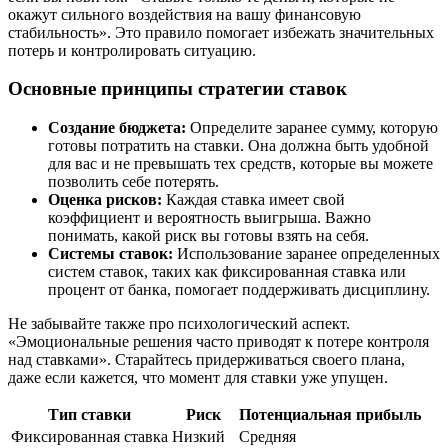
окажут сильного воздействия на вашу финансовую
стабильность». Это правило помогает избежать значительных
потерь и контролировать ситуацию.
Основные принципы стратегии ставок
Создание бюджета:
Определите заранее сумму, которую
готовы потратить на ставки. Она должна быть удобной
для вас и не превышать тех средств, которые вы можете
позволить себе потерять.
Оценка рисков:
Каждая ставка имеет свой
коэффициент и вероятность выигрыша. Важно
понимать, какой риск вы готовы взять на себя.
Системы ставок:
Использование заранее определенных
систем ставок, таких как фиксированная ставка или
процент от банка, помогает поддерживать дисциплину.
Не забывайте также про психологический аспект.
«Эмоциональные решения часто приводят к потере контроля
над ставками». Старайтесь придерживаться своего плана,
даже если кажется, что момент для ставки уже упущен.
Тип ставки
Риск
Потенциальная прибыль
Фиксированная ставка
Низкий
Средняя