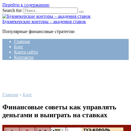
Перейти к содержанию
Search for:
Букмекерские конторы – академия ставок
Популярные финансовые стратегии
Главная
Блог
Карта сайта
Контакты
Главная
»
Блог
Финансовые советы как управлять
деньгами и выиграть на ставках