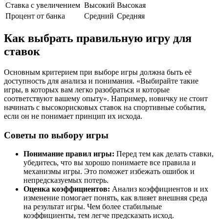
Ставка с увеличением
Высокий
Высокая
Процент от банка
Средний
Средняя
Как выбрать правильную игру для
ставок
Основным критерием при выборе игры должна быть её
доступность для анализа и понимания. «Выбирайте такие
игры, в которых вам легко разобраться и которые
соответствуют вашему опыту». Например, новичку не стоит
начинать с высокорисковых ставок на спортивные события,
если он не понимает принцип их исхода.
Советы по выбору игры
Понимание правил игры:
Перед тем как делать ставки,
убедитесь, что вы хорошо понимаете все правила и
механизмы игры. Это поможет избежать ошибок и
непредсказуемых потерь.
Оценка коэффициентов:
Анализ коэффициентов и их
изменение помогает понять, как влияет внешняя среда
на результат игры. Чем более стабильные
коэффициенты, тем легче предсказать исход.