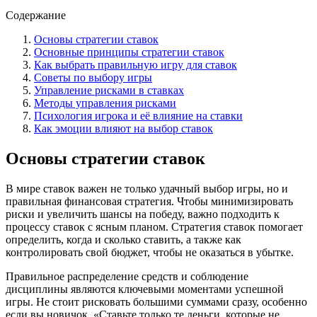
Содержание
Основы стратегии ставок
Основные принципы стратегии ставок
Как выбрать правильную игру для ставок
Советы по выбору игры
Управление рисками в ставках
Методы управления рисками
Психология игрока и её влияние на ставки
Как эмоции влияют на выбор ставок
Основы стратегии ставок
В мире ставок важен не только удачный выбор игры, но и
правильная финансовая стратегия. Чтобы минимизировать
риски и увеличить шансы на победу, важно подходить к
процессу ставок с ясным планом. Стратегия ставок помогает
определить, когда и сколько ставить, а также как
контролировать свой бюджет, чтобы не оказаться в убытке.
Правильное распределение средств и соблюдение
дисциплины являются ключевыми моментами успешной
игры. Не стоит рисковать большими суммами сразу, особенно
если вы новичок. «Ставьте только те деньги, которые не