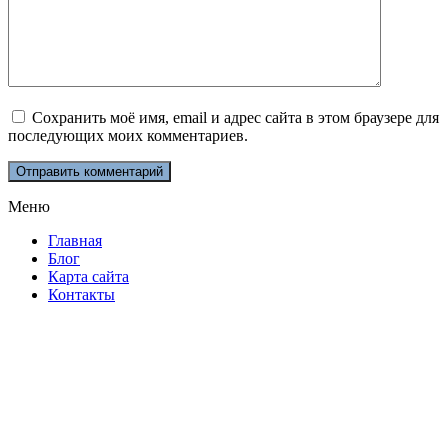
Сохранить моё имя, email и адрес сайта в этом браузере для
последующих моих комментариев.
Меню
Главная
Блог
Карта сайта
Контакты