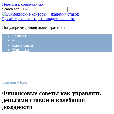
Перейти к содержанию
Search for:
Букмекерские конторы – академия ставок
Популярные финансовые стратегии
Главная
Блог
Карта сайта
Контакты
Главная
»
Блог
Финансовые советы как управлять
деньгами ставки и колебания
доходности