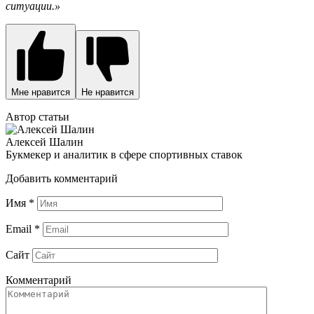
ситуации.»
Мне нравится
Не нравится
Автор статьи
Алексей Шалин
Букмекер и аналитик в сфере спортивных ставок
Добавить комментарий
Имя
*
Email
*
Сайт
Комментарий