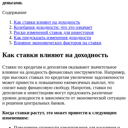
деньгами.
Содержание
Как ставки влияют на доходность
Колебания доходности: что это означает
Риски изменений ставок для инвесторов
Как предсказать изменения доходности
Влияние экономических факторов на ставки
Как ставки влияют на доходность
Ставки по кредитам и депозитам оказывают значительное
влияние на доходность финансовых инструментов. Например,
при высоких ставках по кредитам увеличение задолженности
может привести к повышению ежемесячных выплат, что
снизит вашу финансовую свободу. Напротив, ставки по
депозитам и инвестициям могут предложить различные
уровни доходности в зависимости от экономической ситуации
и решения центральных банков.
Когда ставки растут, это может привести к следующим
изменениям:
Повышение стоимости кредитования для населения и