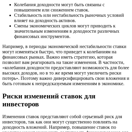
Колебания доходности могут быть связаны с
повышением или снижением ставок.
Стабильность или нестабильность рыночных условий
влияет на доходность активов.
Смены экономических циклов могут приводить к
значительным изменениям в доходности различных
финансовых инструментов.
Например, в периоды экономической нестабильности ставки
могут изменяться быстро, что приведет к колебаниям на
финансовых рынках. Важно иметь стратегию, которая
позволит вам реагировать на такие изменения. В частности,
«колебания доходности предоставляют возможность для более
высоких доходов, но в то же время могут увеличить риски
потерь». Поэтому важно диверсифицировать свои вложения и
быть готовым к непредсказуемым изменениям в экономике.
Риски изменений ставок для
инвесторов
Изменения ставок представляют собой серьезный риск для
инвесторов, так как они могут существенно повлиять на
доходность вложений. Например, повышение ставок по