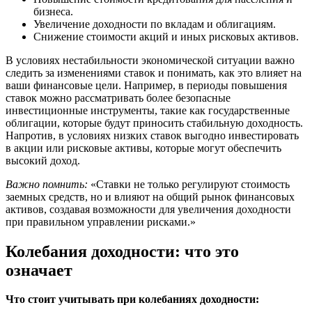
бизнеса.
Увеличение доходности по вкладам и облигациям.
Снижение стоимости акций и иных рисковых активов.
В условиях нестабильности экономической ситуации важно
следить за изменениями ставок и понимать, как это влияет на
ваши финансовые цели. Например, в периоды повышения
ставок можно рассматривать более безопасные
инвестиционные инструменты, такие как государственные
облигации, которые будут приносить стабильную доходность.
Напротив, в условиях низких ставок выгодно инвестировать
в акции или рисковые активы, которые могут обеспечить
высокий доход.
Важно помнить:
«Ставки не только регулируют стоимость
заемных средств, но и влияют на общий рынок финансовых
активов, создавая возможности для увеличения доходности
при правильном управлении рисками.»
Колебания доходности: что это
означает
Что стоит учитывать при колебаниях доходности: