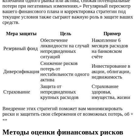
колебаний одного рынка или актива, снижая потенциальные
потери при негативных изменениях.» Регулярный пересмотр
вашего финансового плана и корректировка стратегии под
текущие условия также сыграют важную роль в защите ваших
средств.
Мера защиты
Цель
Пример
Обеспечение
Накопление 6
ликвидности на случай
месяцев расходов
Резервный фонд
непредвиденных
на банковском
ситуаций
счёте
Снижение рисков
Инвестирование в
потерь от
Диверсификация
акции, облигации,
нестабильности одного
недвижимость
актива
Защита от
Страхование
Страхование
непредвиденных
здоровья,
крупных расходов
имущества, жизни
Внедрение этих стратегий поможет вам минимизировать
риски и защитить свои сбережения от возможных потерь, об +
«»
Методы оценки финансовых рисков