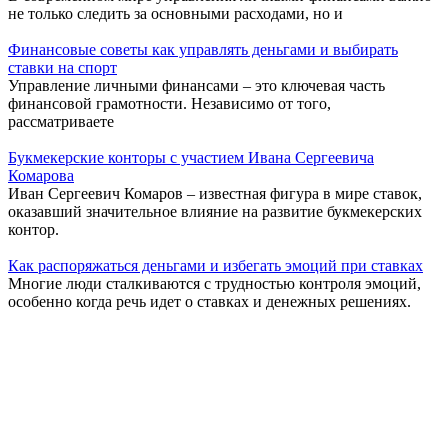
не только следить за основными расходами, но и
Финансовые советы как управлять деньгами и выбирать
ставки на спорт
Управление личными финансами – это ключевая часть
финансовой грамотности. Независимо от того,
рассматриваете
Букмекерские конторы с участием Ивана Сергеевича
Комарова
Иван Сергеевич Комаров – известная фигура в мире ставок,
оказавший значительное влияние на развитие букмекерских
контор.
Как распоряжаться деньгами и избегать эмоций при ставках
Многие люди сталкиваются с трудностью контроля эмоций,
особенно когда речь идет о ставках и денежных решениях.
Финансовые советы как управлять деньгами и повышать
осознанность в ставках
Правильное управление финансами требует осознанности и
внимательности к каждому шагу. Важно понимать
Прогноз погоды на Пхукете для туристов и игроков
букмекерских контор