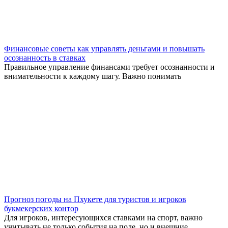
Для игроков, интересующихся ставками на спорт, важно
учитывать не только события на поле, но и внешние
Прогноз на матч Порту Брага для ставок и анализа от
экспертов
В матчах между командами, как Порту и Брага, всегда
присутствует большое количество неопределенности
Как избежать разорения из-за ошибок в ставках и правильно
управлять деньгами
Каждый, кто решает сделать ставку, должен понимать, что
риск потерь всегда существует. Без четкой стратегии
© 2026 Все права защищены
Букмекерские конторы – академия ставок
Политика конфиденциальности
Мы используем куки для наилучшего представления нашего
сайта. Если Вы продолжите использовать сайт, мы будем
считать что Вас это устраивает.
Ок