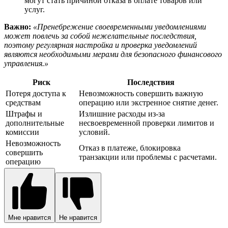
могут стать причиной отказа в оплате товаров или
услуг.
Важно:
«Пренебрежение своевременными уведомлениями
может повлечь за собой нежелательные последствия,
поэтому регулярная настройка и проверка уведомлений
являются необходимыми мерами для безопасного финансового
управления.»
Риск
Последствия
Потеря доступа к
Невозможность совершить важную
средствам
операцию или экстренное снятие денег.
Штрафы и
Излишние расходы из-за
дополнительные
несвоевременной проверки лимитов и
комиссии
условий.
Невозможность
Отказ в платеже, блокировка
совершить
транзакции или проблемы с расчетами.
операцию
Мне нравится
Не нравится