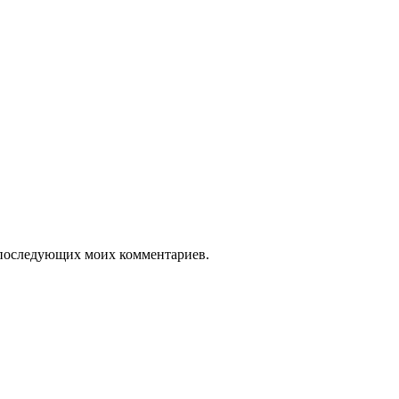
ля последующих моих комментариев.