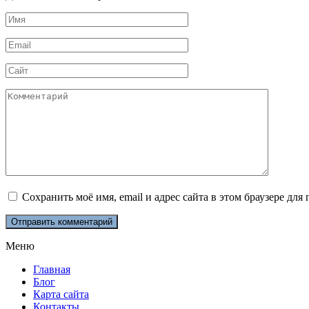
Имя
*
Email
*
Сайт
Комментарий
Сохранить моё имя, email и адрес сайта в этом браузере д
Меню
Главная
Блог
Карта сайта
Контакты