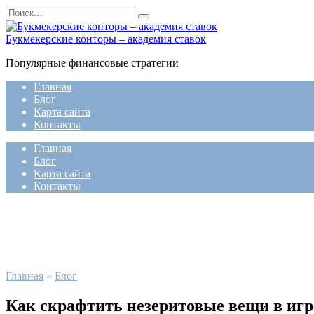
Перейти
Search
к
for:
содержанию
Букмекерские конторы – академия ставок
Популярные финансовые стратегии
Главная
Блог
Карта сайта
Контакты
Главная
Блог
Карта сайта
Контакты
Главная
»
Блог
Как скрафтить незеритовые вещи в игре