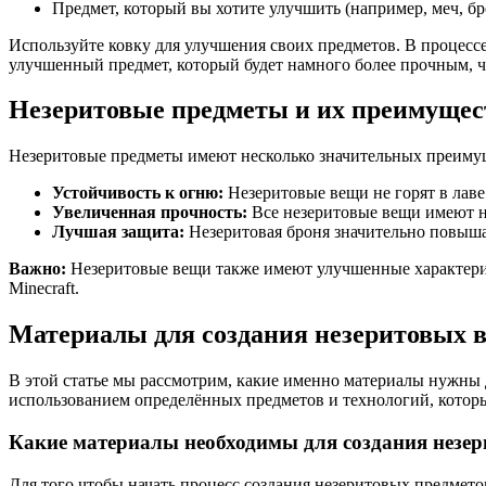
Предмет, который вы хотите улучшить (например, меч, бро
Используйте ковку для улучшения своих предметов. В процесс
улучшенный предмет, который будет намного более прочным, че
Незеритовые предметы и их преимущес
Незеритовые предметы имеют несколько значительных преиму
Устойчивость к огню:
Незеритовые вещи не горят в лаве 
Увеличенная прочность:
Все незеритовые вещи имеют н
Лучшая защита:
Незеритовая броня значительно повыша
Важно:
Незеритовые вещи также имеют улучшенные характерис
Minecraft.
Материалы для создания незеритовых 
В этой статье мы рассмотрим, какие именно материалы нужны д
использованием определённых предметов и технологий, которы
Какие материалы необходимы для создания незе
Для того чтобы начать процесс создания незеритовых предмето