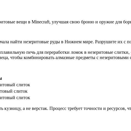
еритовые вещи в Minecraft, улучшая свою броню и оружие для бо
ачала найти незеритовые руды в Нижнем мире. Разрушите их с 
плавильную печь для переработки ломок в незеритовые слитки, 
неца, чтобы комбинировать алмазные предметы с незеритовыми с
ы
ритовый слиток
итовый слиток
ритовый слиток
ь кузницу, а не верстак. Процесс требует точности и ресурсов,