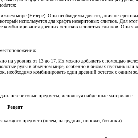
добятся:
ижнем мире (Незере). Они необходимы для создания незеритовы
 который используется для крафта незеритовых слитков. Для это
те комбинирования древних остатков и золотых слитков. Они я
 местоположения:
но на уровнях от 13 до 17. Их можно добывать с помощью желе
олотые руды в обычном мире, особенно в биомах пустынь или в
к, необходимо комбинировать один древний остаток с одним зо
здать незеритовые предметы, используя найденные материалы:
Рецепт
ля каждого предмета (шлем, нагрудник, поножи, ботинки)