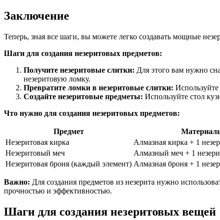
Заключение
Теперь, зная все шаги, вы можете легко создавать мощные нез
Шаги для создания незеритовых предметов:
Получите незеритовые слитки:
Для этого вам нужно сн
незеритовую ломку.
Превратите ломки в незеритовые слитки:
Используйте 
Создайте незеритовые предметы:
Используйте стол куз
Что нужно для создания незеритовых предметов:
Предмет
Материал
Незеритовая кирка
Алмазная кирка + 1 незе
Незеритовый меч
Алмазный меч + 1 незер
Незеритовая броня (каждый элемент)
Алмазная броня + 1 незе
Важно:
Для создания предметов из незерита нужно использоват
прочностью и эффективностью.
Шаги для создания незеритовых вещей