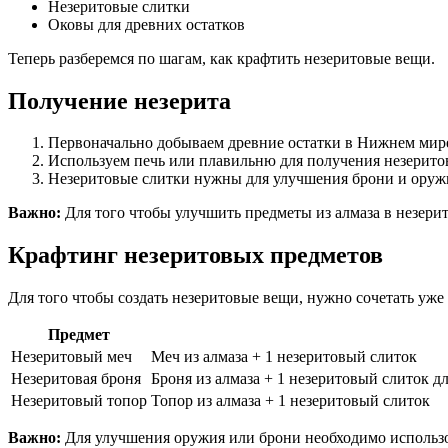
Незеритовые слитки
Оковы для древних остатков
Теперь разберемся по шагам, как крафтить незеритовые вещи.
Получение незерита
Первоначально добываем древние остатки в Нижнем мире
Используем печь или плавильню для получения незеритовы
Незеритовые слитки нужны для улучшения брони и оруж
Важно:
Для того чтобы улучшить предметы из алмаза в незерит
Крафтинг незеритовых предметов
Для того чтобы создать незеритовые вещи, нужно сочетать уж
Предмет
Незеритовый меч
Меч из алмаза + 1 незеритовый слиток
Незеритовая броня
Броня из алмаза + 1 незеритовый слиток д
Незеритовый топор
Топор из алмаза + 1 незеритовый слиток
Важно:
Для улучшения оружия или брони необходимо использов