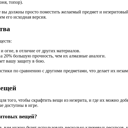
ня, топор).
е вы должны просто поместить желаемый предмет и незеритовый
м его исходная версия.
тва
ществ:
и огне, в отличие от других материалов.
а 20% большую прочность, чем их алмазные аналоги.
ет вашу защиту в бою.
тики по сравнению с другими предметами, что делает их незам
вещей
ля того, чтобы скрафтить вещи из незерита, и где их можно доб
е доступны в игре.
ритовых вещей?
в, вам нужно будет использовать несколько ключевых ресурсов,