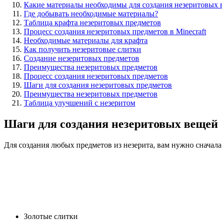
Какие материалы необходимы для создания незеритовых 
Где добывать необходимые материалы?
Таблица крафта незеритовых предметов
Процесс создания незеритовых предметов в Minecraft
Необходимые материалы для крафта
Как получить незеритовые слитки
Создание незеритовых предметов
Преимущества незеритовых предметов
Процесс создания незеритовых предметов
Шаги для создания незеритовых предметов
Преимущества незеритовых предметов
Таблица улучшений с незеритом
Шаги для создания незеритовых вещей
Для создания любых предметов из незерита, вам нужно сначал
Золотые слитки