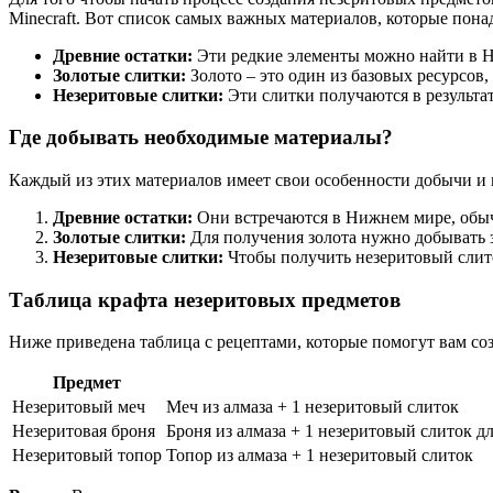
Minecraft. Вот список самых важных материалов, которые пона
Древние остатки:
Эти редкие элементы можно найти в Н
Золотые слитки:
Золото – это один из базовых ресурсов,
Незеритовые слитки:
Эти слитки получаются в результа
Где добывать необходимые материалы?
Каждый из этих материалов имеет свои особенности добычи и
Древние остатки:
Они встречаются в Нижнем мире, обыч
Золотые слитки:
Для получения золота нужно добывать з
Незеритовые слитки:
Чтобы получить незеритовый слито
Таблица крафта незеритовых предметов
Ниже приведена таблица с рецептами, которые помогут вам со
Предмет
Незеритовый меч
Меч из алмаза + 1 незеритовый слиток
Незеритовая броня
Броня из алмаза + 1 незеритовый слиток д
Незеритовый топор
Топор из алмаза + 1 незеритовый слиток