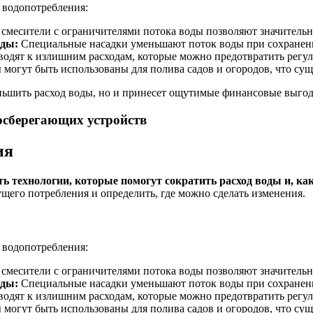
 водопотребления:
месители с ограничителями потока воды позволяют значительно
оды:
Специальные насадки уменьшают поток воды при сохранен
одят к излишним расходам, которые можно предотвратить регул
могут быть использованы для полива садов и огородов, что сущ
ньшить расход воды, но и принесет ощутимые финансовые выгод
осберегающих устройств
ия
ь технологии, которые помогут сократить расход воды и, к
ущего потребления и определить, где можно сделать изменения.
 водопотребления:
месители с ограничителями потока воды позволяют значительно
оды:
Специальные насадки уменьшают поток воды при сохранен
одят к излишним расходам, которые можно предотвратить регул
могут быть использованы для полива садов и огородов, что сущ