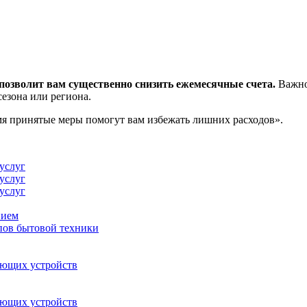
позволит вам существенно снизить ежемесячные счета.
Важно 
сезона или региона.
мя принятые меры помогут вам избежать лишних расходов».
услуг
услуг
услуг
нием
пов бытовой техники
ающих устройств
ающих устройств