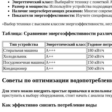
Энергетический класс:
Выбирайте технику с пометкой 
Размер и мощность:
Используйте устройства подходящег
Наличие энергосберегающих режимов:
Многие современ
Показатели энергоэффективности:
Изучите спецификаци
«Выбор техники с высоким классом энергоэффективности, несмо
Таблица: Сравнение энергоэффективности разли
Тип устройства
Энергетический класс
Годовое потр
Стиральная машина
A+++
180 кВт/ч
Холодильник
A++
250 кВт/ч
Посудомоечная машина
A+++
150 кВт/ч
Кондиционер
A++
500 кВт/ч
Советы по оптимизации водопотреблен
Для этого можно внедрить простые привычки и использоват
приступить к выбору оборудования, стоит начать с анализа тек
Как эффективно снизить потребление воды