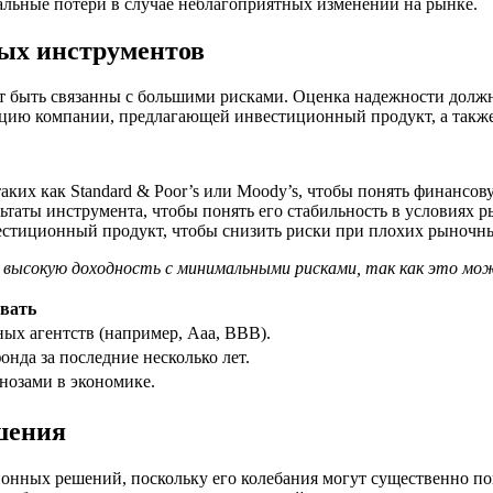
альные потери в случае неблагоприятных изменений на рынке.
ых инструментов
т быть связанны с большими рисками. Оценка надежности должн
ацию компании, предлагающей инвестиционный продукт, а такж
аких как Standard & Poor’s или Moody’s, чтобы понять финансов
таты инструмента, чтобы понять его стабильность в условиях 
естиционный продукт, чтобы снизить риски при плохих рыночны
высокую доходность с минимальными рисками, так как это мож
вать
ых агентств (например, Aaa, BBB).
нда за последние несколько лет.
нозами в экономике.
шения
онных решений, поскольку его колебания могут существенно по