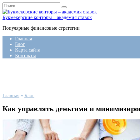
Перейти
Search
к
for:
содержанию
Букмекерские конторы – академия ставок
Популярные финансовые стратегии
Главная
Блог
Карта сайта
Контакты
Главная
»
Блог
Как управлять деньгами и минимизиро