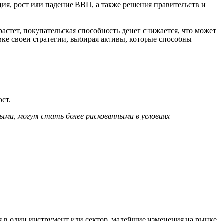
ия, рост или падение ВВП, а также решения правительств и
стет, покупательская способность денег снижается, что может
ке своей стратегии, выбирая активы, которые способны
ст.
ми, могут стать более рискованными в условиях
я в один инструмент или сектор, малейшие изменения на рынке