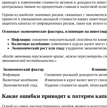
приведет к изменениям стоимости активов и доходности инвес
центральных банков по процентным ставкам и налоговой поли
Одним из наиболее значимых рисков, связанных с экономически
привести к уменьшению реальной стоимости ваших инвестиций.
защитить капитал от инфляционных рисков, такие как золото 
Основные экономические факторы, влияющие на инвестиц
Инфляция:
снижение покупательской способности влияет
Валютные колебания:
изменения в курсах валют могут 
Экономический рост или спад:
ухудшение экономической
«Когда экономика переживает кризис, важно пересмотреть ст
экономической нестабильности.»
Экономический фактор
Влияние
Инфляция
Снижение реальной доходности активо
Валютные колебания
Изменения в курсе валют могут сниз
Экономический спад
Падение стоимости акций, облигаций
Какие ошибки приводят к потерям кап
Одной из самых распространенных ошибок является недостаточ