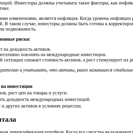
тиций. Инвесторы должны учитывать такие факторы, как инфляц
тике.
ми изменениями, является инфляция. Когда уровень инфляции ра
 В таком случае, инвесторы должны быть готовы к корректиров
или недвижимость.
ионные риски:
 на доходность активов.
негативно повлиять на международные инвестиции.
 ситуации снижает стоимость активов, а рост стимулирует их ро
ратегию и учитывать, что активы, ранее казавшиеся стабильны
 на инвестиции
в, рост цен на товары и услуги.
ить доходность международных инвестиций.
 и других активов в условиях рецессии.
итала
ная диверсификация портфеля. Когда все средства вкладываютс