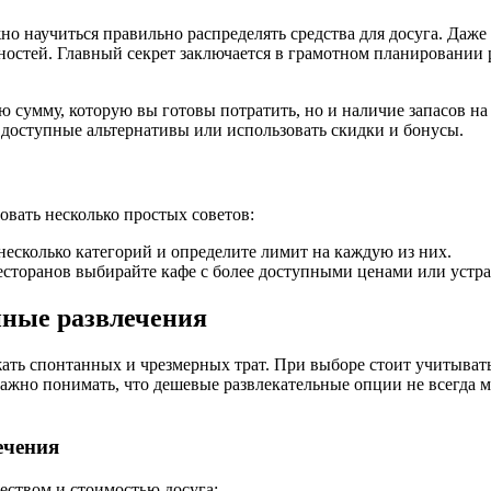
ажно научиться правильно распределять средства для досуга. Да
остей. Главный секрет заключается в грамотном планировании ра
 сумму, которую вы готовы потратить, но и наличие запасов на
 доступные альтернативы или использовать скидки и бонусы.
овать несколько простых советов:
несколько категорий и определите лимит на каждую из них.
есторанов выбирайте кафе с более доступными ценами или устр
пные развлечения
ть спонтанных и чрезмерных трат. При выборе стоит учитывать 
важно понимать, что дешевые развлекательные опции не всегда 
ечения
еством и стоимостью досуга: