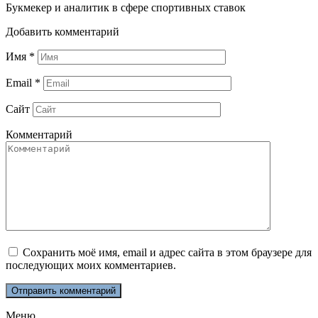
Букмекер и аналитик в сфере спортивных ставок
Добавить комментарий
Имя
*
Email
*
Сайт
Комментарий
Сохранить моё имя, email и адрес сайта в этом браузере для
последующих моих комментариев.
Меню