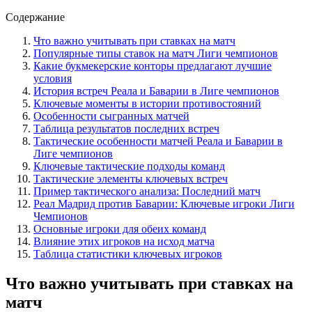
Содержание
Что важно учитывать при ставках на матч
Популярные типы ставок на матч Лиги чемпионов
Какие букмекерские конторы предлагают лучшие
условия
История встреч Реала и Баварии в Лиге чемпионов
Ключевые моменты в истории противостояний
Особенности сыгранных матчей
Таблица результатов последних встреч
Тактические особенности матчей Реала и Баварии в
Лиге чемпионов
Ключевые тактические подходы команд
Тактические элементы ключевых встреч
Пример тактического анализа: Последний матч
Реал Мадрид против Баварии: Ключевые игроки Лиги
Чемпионов
Основные игроки для обеих команд
Влияние этих игроков на исход матча
Таблица статистики ключевых игроков
Что важно учитывать при ставках на
матч