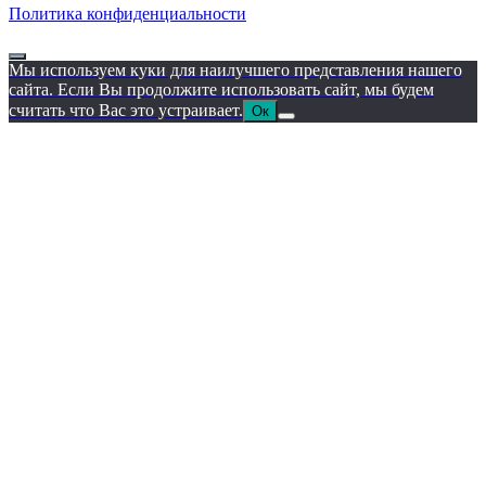
Политика конфиденциальности
Мы используем куки для наилучшего представления нашего
сайта. Если Вы продолжите использовать сайт, мы будем
считать что Вас это устраивает.
Ок