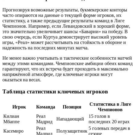
Прогнозируя возможные результаты, букмекерские конторы
часто опираются на данные о текущей форме игроков, их
статистику, а также предыдущие результаты команд в Лиге
Чемпионов. Например, если Левандовский в хорошей форме,
это значительно увеличивает шансы «Баварии» на победу. В
свою очередь, если Куртуа демонстрирует высокий уровень
игры, «Реал» может рассчитывать на стойкость в обороне и
надежность на последних минутах матча.
Не менее важно учитывать и тактические особенности матчей
между этими командами. Чемпионские амбиции обеих команд
гарантируют, что их встреча будет проходить в максимально
напряжённой атмосфере, где ключевые игроки могут
оказаться на весах.
Таблица статистики ключевых игроков
Статистика в Лиге
Игрок
Команда
Позиция
Чемпионов
Килиан
Реал
15 голов в
Нападающий
Мбаппе
Мадрид
последних 20 играх
Реал
5 голевых передач в
Касемиро
Полузащитник
Мадрид
сезоне