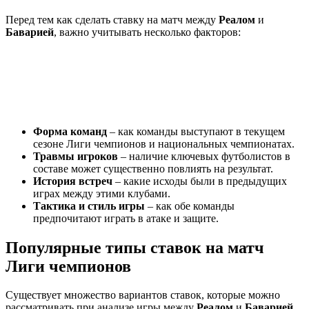
Перед тем как сделать ставку на матч между
Реалом
и
Баварией
, важно учитывать несколько факторов:
Форма команд
– как команды выступают в текущем
сезоне Лиги чемпионов и национальных чемпионатах.
Травмы игроков
– наличие ключевых футболистов в
составе может существенно повлиять на результат.
История встреч
– какие исходы были в предыдущих
играх между этими клубами.
Тактика и стиль игры
– как обе команды
предпочитают играть в атаке и защите.
Популярные типы ставок на матч
Лиги чемпионов
Существует множество вариантов ставок, которые можно
рассматривать при анализе игры между
Реалом
и
Баварией
.