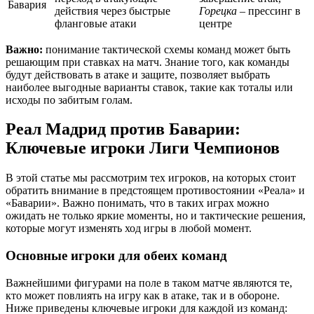
Бавария
действия через быстрые
Горецка
– прессинг в
фланговые атаки
центре
Важно:
понимание тактической схемы команд может быть
решающим при ставках на матч. Знание того, как команды
будут действовать в атаке и защите, позволяет выбрать
наиболее выгодные варианты ставок, такие как тоталы или
исходы по забитым голам.
Реал Мадрид против Баварии:
Ключевые игроки Лиги Чемпионов
В этой статье мы рассмотрим тех игроков, на которых стоит
обратить внимание в предстоящем противостоянии «Реала» и
«Баварии». Важно понимать, что в таких играх можно
ожидать не только яркие моменты, но и тактические решения,
которые могут изменять ход игры в любой момент.
Основные игроки для обеих команд
Важнейшими фигурами на поле в таком матче являются те,
кто может повлиять на игру как в атаке, так и в обороне.
Ниже приведены ключевые игроки для каждой из команд: