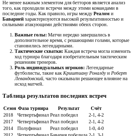
Не менее важным элементом для бетторов является анализ
того, как проходили встречи между этими командами в
последние годы. Как правило, игры между
Реалом
и
Баварией
характеризуются высокой результативностью и
сильными атакующими действиями обеих сторон.
Важные голы:
Матчи нередко завершались в
дополнительное время, с решающими голами, которые
становились легендарными.
Тактические схватки:
Каждая встреча могла изменить
ход турнира благодаря изобретательным тактическим
решениям тренеров.
Роль индивидуальных игроков:
Легендарные
футболисты, такие как
Криштиану Роналду
и
Роберт
Левандовский
, часто оказывали решающее влияние на
исход матчей.
Таблица результатов последних встреч
Сезон
Фаза турнира
Результат
Счёт
2018
Четвертьфинал
Реал победил
2-1, 4-2
2017
Четвертьфинал
Реал победил
2-1, 4-2
2014
Полуфинал
Реал победил
1-0, 4-0
2012
Четвертьфинал
Бавария победила
2-1, 3-1