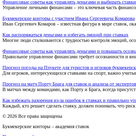
Финансовые советы как управлять деньгами и выбирать ставки
Управление личными финансами – это ключевая часть финансов
Букмекерские конторы с участием Ивана Сергеевича Комарова
Иван Сергеевич Комаров – известная фигура в мире ставок, ок
Как распоряжаться деньгами и избегать эмоций при ставках
Многие люди сталкиваются с трудностью контроля эмоций, особ
Финансовые советы как управлять деньгами и повышать осозна
Правильное управление финансами требует осознанности и вн
Прогноз погоды на Пхукете для туристов и игроков букмекерс
Для игроков, интересующихся ставками на спорт, важно учитыв
Прогноз на матч Порту Брага для ставок и анализа от эксперто
В матчах между командами, как Порту и Брага, всегда присутс
Как избежать разорения из-за ошибок в ставках и правильно у
Каждый, кто решает сделать ставку, должен понимать, что риск 
© 2026 Все права защищены
Букмекерские конторы – академия ставок