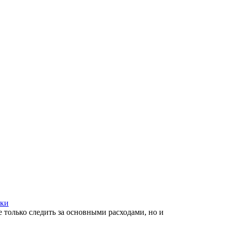
вки
только следить за основными расходами, но и