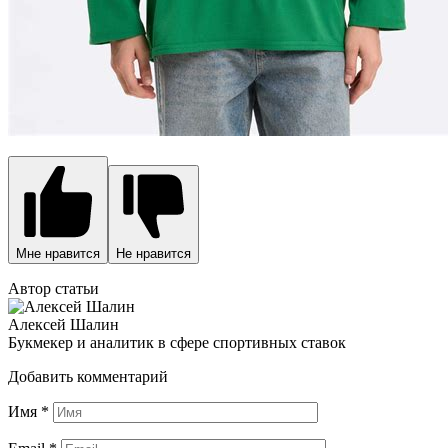
Мне нравится
Не нравится
Автор статьи
Алексей Шалин
Букмекер и аналитик в сфере спортивных ставок
Добавить комментарий
Имя
*