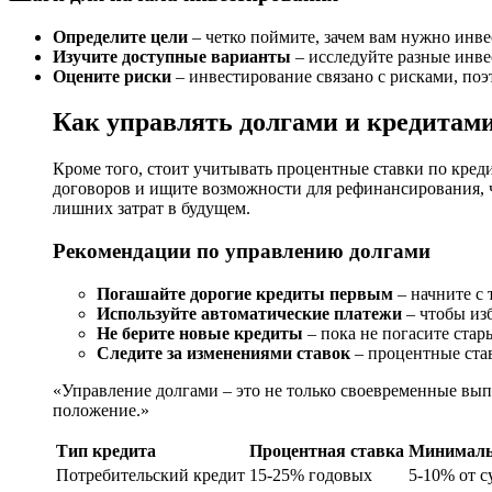
Определите цели
– четко поймите, зачем вам нужно инве
Изучите доступные варианты
– исследуйте разные инве
Оцените риски
– инвестирование связано с рисками, поэ
Как управлять долгами и кредитам
Кроме того, стоит учитывать процентные ставки по кред
договоров и ищите возможности для рефинансирования, ч
лишних затрат в будущем.
Рекомендации по управлению долгами
Погашайте дорогие кредиты первым
– начните с 
Используйте автоматические платежи
– чтобы изб
Не берите новые кредиты
– пока не погасите стар
Следите за изменениями ставок
– процентные став
«Управление долгами – это не только своевременные вып
положение.»
Тип кредита
Процентная ставка
Минималь
Потребительский кредит
15-25% годовых
5-10% от 