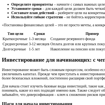
Определите приоритеты
– начните с самых важных целей
Установите сроки
– для каждой цели должен быть четки
Составьте план действий
– разберите цели на конкретны
Используйте гибкие стратегии
– не бойтесь корректиров
«Постановка финансовых целей – это не просто мечты, а конк
Тип цели
Сроки
Пример
Краткосрочные
1-3 месяца
Создание резервного фонда
Среднесрочные
3-12 месяцев
Оплата долгов или крупных пок
Долгосрочные
1-5 лет
Накопление на пенсию или поку
Инвестирование для начинающих: с чег
Инвестирование может быть сложным процессом, особенно если 
увеличивать капитал. Прежде чем приступать к инвестированию
более безопасных вложений, постепенно расширяя свой портфе
Для начала стоит изучить базовые виды инвестиций, такие ка
понимать, какие из них подходят именно вам. Также следует 
забывайте, что диверсификация – ключ к снижению рисков пр
Шаги для начала инвестирования