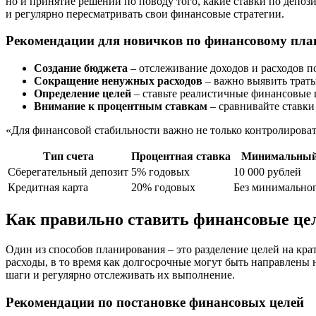
но и принятие решений по поводу того, какие ставки по депо
и регулярно пересматривать свои финансовые стратегии.
Рекомендации для новичков по финансовому пл
Создание бюджета
– отслеживание доходов и расходов п
Сокращение ненужных расходов
– важно выявить траты
Определение целей
– ставьте реалистичные финансовые ц
Внимание к процентным ставкам
– сравнивайте ставки
«Для финансовой стабильности важно не только контролироват
Тип счета
Процентная ставка
Минимальный
Сберегательный депозит
5% годовых
10 000 рублей
Кредитная карта
20% годовых
Без минимальног
Как правильно ставить финансовые це
Один из способов планирования – это разделение целей на кра
расходы, в то время как долгосрочные могут быть направлены
шаги и регулярно отслеживать их выполнение.
Рекомендации по постановке финансовых целей