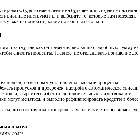
стировать, будь то накопление на будущее или создание пассивно
стиционные инструменты и выберите те, которые вам подходят.
тому важно понимать, какие потери вы готовы п
и
итам и займу, так как они значительно влияют на общую сумму 
тобы снизить проценты. Главное, не откладывать погашение долг
тех долгов, по которым установлены высокие проценты.
ежать пропусков и просрочек, настройте автоматическое списан
ые долги, старайтесь избегать дополнительных заимствований.
ки могут меняться, и выгодно рефинансировать кредиты в боле
латы, но и постоянный контроль за условиями, что позволяет с
ный платеж
суммы долга