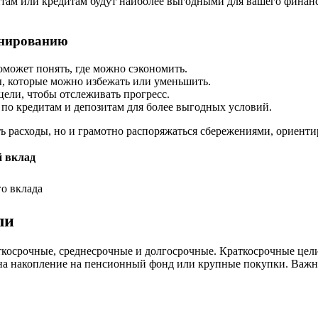
зитам или кредитам будут наиболее выгодными для вашего фина
анированию
оможет понять, где можно сэкономить.
, которые можно избежать или уменьшить.
ели, чтобы отслеживать прогресс.
 по кредитам и депозитам для более выгодных условий.
ь расходы, но и грамотно распоряжаться сбережениями, ориенти
 вклад
о вклада
ли
ткосрочные, среднесрочные и долгосрочные. Краткосрочные цели
 на накопление на пенсионный фонд или крупные покупки. Важн