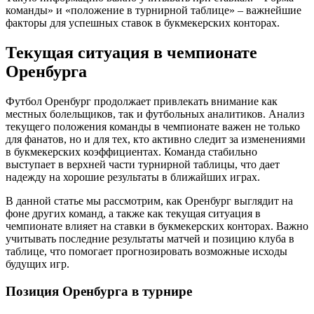
команды» и «положение в турнирной таблице» – важнейшие
факторы для успешных ставок в букмекерских конторах.
Текущая ситуация в чемпионате
Оренбурга
Футбол Оренбург продолжает привлекать внимание как
местных болельщиков, так и футбольных аналитиков. Анализ
текущего положения команды в чемпионате важен не только
для фанатов, но и для тех, кто активно следит за изменениями
в букмекерских коэффициентах. Команда стабильно
выступает в верхней части турнирной таблицы, что дает
надежду на хорошие результаты в ближайших играх.
В данной статье мы рассмотрим, как Оренбург выглядит на
фоне других команд, а также как текущая ситуация в
чемпионате влияет на ставки в букмекерских конторах. Важно
учитывать последние результаты матчей и позицию клуба в
таблице, что помогает прогнозировать возможные исходы
будущих игр.
Позиция Оренбурга в турнире