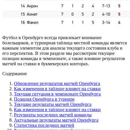
Футбол в Оренбурге всегда привлекает внимание
болельщиков, и турнирная таблица местной команды является
важным элементом для анализа текущего состояния клуба и
его перспектив. В этом разделе мы рассмотрим текущие
позиции команды в чемпионате, а также влияние результатов
матчей на ставки в букмекерских конторах.
Содержание
Обновление результатов матчей Оренбурга
Как изменения в таблице влияют на ставки
Текущая ситуация в чемпионате Оренбурга
Позиция Оренбурга в турнире
Текущие результаты матчей Оренбурга
Как изменения в таблице влияют на ставки
Результаты последних матчей команды
Актуальные результаты матчей Оренбурга
Статистика последних матчей