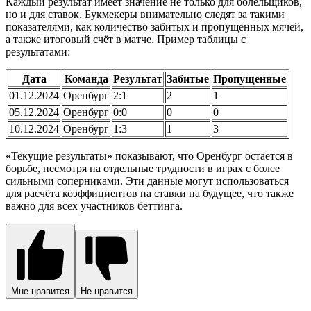
Каждый результат имеет значение не только для болельщиков,
но и для ставок. Букмекеры внимательно следят за такими
показателями, как количество забитых и пропущенных мячей,
а также итоговый счёт в матче. Пример таблицы с
результатами:
Дата
Команда
Результат
Забитые
Пропущенные
01.12.2024
Оренбург
2:1
2
1
05.12.2024
Оренбург
0:0
0
0
10.12.2024
Оренбург
1:3
1
3
«Текущие результаты» показывают, что Оренбург остается в
борьбе, несмотря на отдельные трудности в играх с более
сильными соперниками. Эти данные могут использоваться
для расчёта коэффициентов на ставки на будущее, что также
важно для всех участников беттинга.
Мне нравится
Не нравится