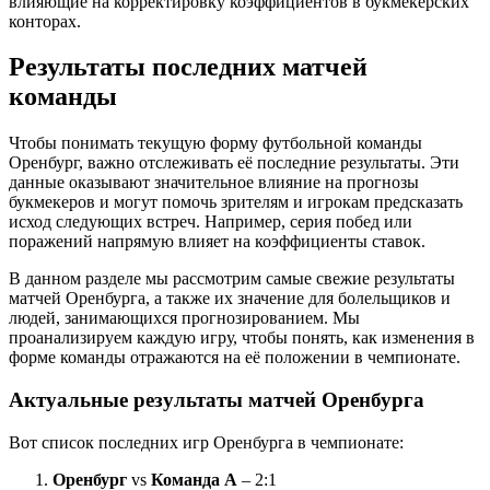
влияющие на корректировку коэффициентов в букмекерских
конторах.
Результаты последних матчей
команды
Чтобы понимать текущую форму футбольной команды
Оренбург, важно отслеживать её последние результаты. Эти
данные оказывают значительное влияние на прогнозы
букмекеров и могут помочь зрителям и игрокам предсказать
исход следующих встреч. Например, серия побед или
поражений напрямую влияет на коэффициенты ставок.
В данном разделе мы рассмотрим самые свежие результаты
матчей Оренбурга, а также их значение для болельщиков и
людей, занимающихся прогнозированием. Мы
проанализируем каждую игру, чтобы понять, как изменения в
форме команды отражаются на её положении в чемпионате.
Актуальные результаты матчей Оренбурга
Вот список последних игр Оренбурга в чемпионате:
Оренбург
vs
Команда А
– 2:1