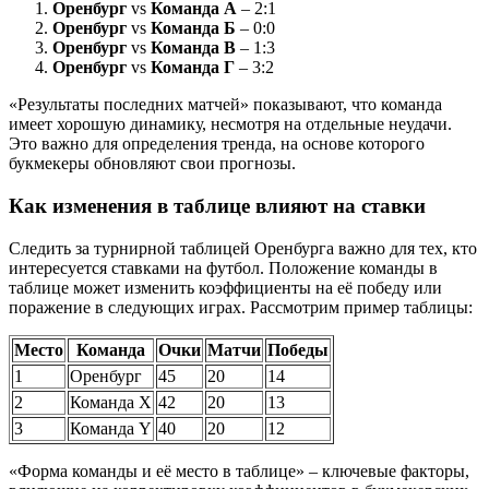
Оренбург
vs
Команда А
– 2:1
Оренбург
vs
Команда Б
– 0:0
Оренбург
vs
Команда В
– 1:3
Оренбург
vs
Команда Г
– 3:2
«Результаты последних матчей» показывают, что команда
имеет хорошую динамику, несмотря на отдельные неудачи.
Это важно для определения тренда, на основе которого
букмекеры обновляют свои прогнозы.
Как изменения в таблице влияют на ставки
Следить за турнирной таблицей Оренбурга важно для тех, кто
интересуется ставками на футбол. Положение команды в
таблице может изменить коэффициенты на её победу или
поражение в следующих играх. Рассмотрим пример таблицы:
Место
Команда
Очки
Матчи
Победы
1
Оренбург
45
20
14
2
Команда X
42
20
13
3
Команда Y
40
20
12
«Форма команды и её место в таблице» – ключевые факторы,