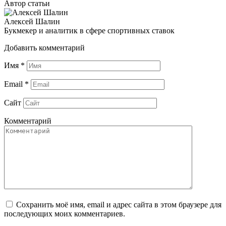
Автор статьи
Алексей Шалин
Букмекер и аналитик в сфере спортивных ставок
Добавить комментарий
Имя
*
Email
*
Сайт
Комментарий
Сохранить моё имя, email и адрес сайта в этом браузере для
последующих моих комментариев.