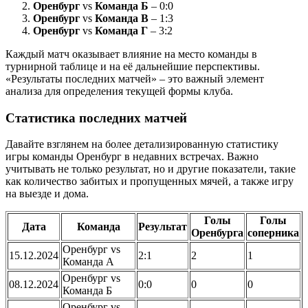
Оренбург
vs
Команда Б
– 0:0
Оренбург
vs
Команда В
– 1:3
Оренбург
vs
Команда Г
– 3:2
Каждый матч оказывает влияние на место команды в
турнирной таблице и на её дальнейшие перспективы.
«Результаты последних матчей» – это важный элемент
анализа для определения текущей формы клуба.
Статистика последних матчей
Давайте взглянем на более детализированную статистику
игры команды Оренбург в недавних встречах. Важно
учитывать не только результат, но и другие показатели, такие
как количество забитых и пропущенных мячей, а также игру
на выезде и дома.
Голы
Голы
Дата
Команда
Результат
Оренбурга
соперника
Оренбург vs
15.12.2024
2:1
2
1
Команда А
Оренбург vs
08.12.2024
0:0
0
0
Команда Б
Оренбург vs