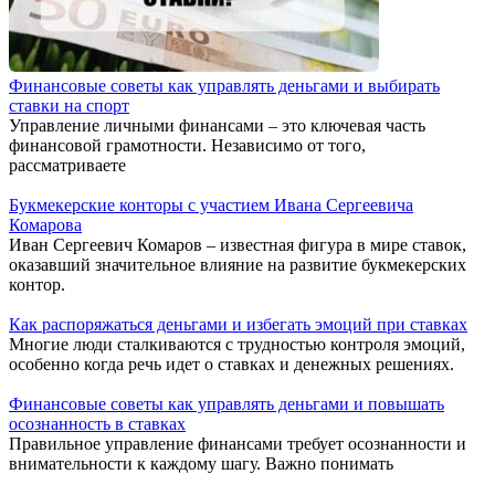
Финансовые советы как управлять деньгами и выбирать
ставки на спорт
Управление личными финансами – это ключевая часть
финансовой грамотности. Независимо от того,
рассматриваете
Букмекерские конторы с участием Ивана Сергеевича
Комарова
Иван Сергеевич Комаров – известная фигура в мире ставок,
оказавший значительное влияние на развитие букмекерских
контор.
Как распоряжаться деньгами и избегать эмоций при ставках
Многие люди сталкиваются с трудностью контроля эмоций,
особенно когда речь идет о ставках и денежных решениях.
Финансовые советы как управлять деньгами и повышать
осознанность в ставках
Правильное управление финансами требует осознанности и
внимательности к каждому шагу. Важно понимать