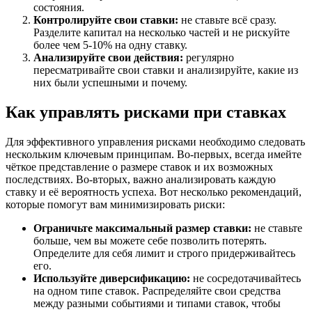
состояния.
Контролируйте свои ставки:
не ставьте всё сразу.
Разделите капитал на несколько частей и не рискуйте
более чем 5-10% на одну ставку.
Анализируйте свои действия:
регулярно
пересматривайте свои ставки и анализируйте, какие из
них были успешными и почему.
Как управлять рисками при ставках
Для эффективного управления рисками необходимо следовать
нескольким ключевым принципам. Во-первых, всегда имейте
чёткое представление о размере ставок и их возможных
последствиях. Во-вторых, важно анализировать каждую
ставку и её вероятность успеха. Вот несколько рекомендаций,
которые помогут вам минимизировать риски:
Ограничьте максимальный размер ставки:
не ставьте
больше, чем вы можете себе позволить потерять.
Определите для себя лимит и строго придерживайтесь
его.
Используйте диверсификацию:
не сосредотачивайтесь
на одном типе ставок. Распределяйте свои средства
между разными событиями и типами ставок, чтобы