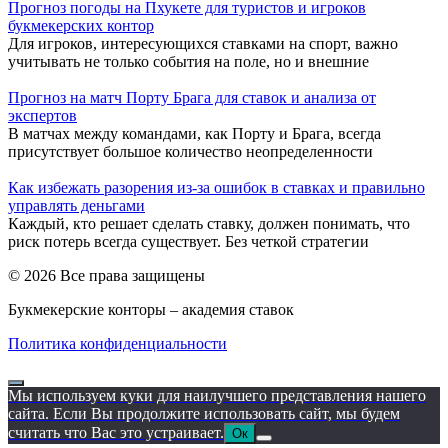
Прогноз погоды на Пхукете для туристов и игроков
букмекерских контор
Для игроков, интересующихся ставками на спорт, важно
учитывать не только события на поле, но и внешние
Прогноз на матч Порту Брага для ставок и анализа от
экспертов
В матчах между командами, как Порту и Брага, всегда
присутствует большое количество неопределенности
Как избежать разорения из-за ошибок в ставках и правильно
управлять деньгами
Каждый, кто решает сделать ставку, должен понимать, что
риск потерь всегда существует. Без четкой стратегии
© 2026 Все права защищены
Букмекерские конторы – академия ставок
Политика конфиденциальности
Мы используем куки для наилучшего представления нашего
сайта. Если Вы продолжите использовать сайт, мы будем
считать что Вас это устраивает.
Ок