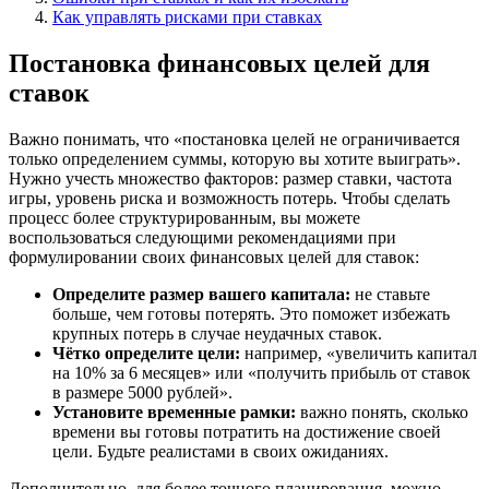
Как управлять рисками при ставках
Постановка финансовых целей для
ставок
Важно понимать, что «постановка целей не ограничивается
только определением суммы, которую вы хотите выиграть».
Нужно учесть множество факторов: размер ставки, частота
игры, уровень риска и возможность потерь. Чтобы сделать
процесс более структурированным, вы можете
воспользоваться следующими рекомендациями при
формулировании своих финансовых целей для ставок:
Определите размер вашего капитала:
не ставьте
больше, чем готовы потерять. Это поможет избежать
крупных потерь в случае неудачных ставок.
Чётко определите цели:
например, «увеличить капитал
на 10% за 6 месяцев» или «получить прибыль от ставок
в размере 5000 рублей».
Установите временные рамки:
важно понять, сколько
времени вы готовы потратить на достижение своей
цели. Будьте реалистами в своих ожиданиях.
Дополнительно, для более точного планирования, можно