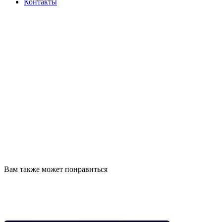
Контакты
Вам также может понравиться