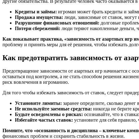
другие обязательства. В результате человек часто оказывается
Кредиты и займы:
игроман может брать кредиты и займы
Продажа имущества:
люди, зависимые от ставок, могут 
Разрушение финансовых отношений:
долговые проблем
Потери сбережений:
люди теряют накопленные деньги, ч
Как показывает практика, «зависимость от азартных игр и
проблему и принять меры для её решения, чтобы избежать долг
Как предотвратить зависимость от аза
Предотвращение зависимости от азартных игр начинается с ос
оставаться под контролем, а не стать способом решения жиз
риск вовлечения в игроманию.
Для того чтобы избежать зависимость от ставок, следует прид
Установите лимиты:
заранее определите, сколько денег 
Не используйте заемные средства:
никогда не берите кр
Будьте осведомлены о рисках:
осознавайте, что в ставка
Избегайте частых ставок:
установите для себя правило, 
Помните, что «осознанность и дисциплина – ключевые комп
финансовых проблем и сохранить стабильность в жизни.