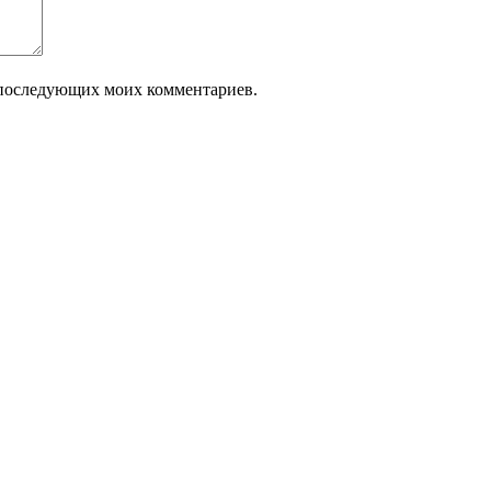
ля последующих моих комментариев.