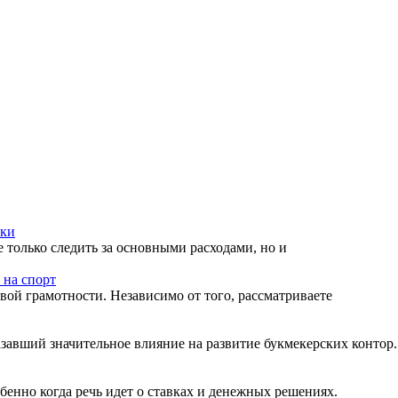
вки
только следить за основными расходами, но и
 на спорт
ой грамотности. Независимо от того, рассматриваете
азавший значительное влияние на развитие букмекерских контор.
енно когда речь идет о ставках и денежных решениях.