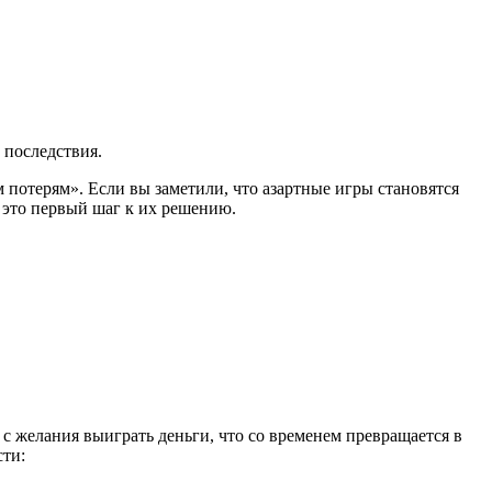
 последствия.
 потерям». Если вы заметили, что азартные игры становятся
 это первый шаг к их решению.
 с желания выиграть деньги, что со временем превращается в
сти: