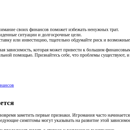
нимание своих финансов поможет избежать ненужных трат.
иденные ситуации и долгосрочные цели.
ставку или инвестицию, тщательно обдумайте риск и возможные
ьная зависимость, которая может привести к большим финансовым
альной помощью. Признайтесь себе, что проблемы существуют, и
инансов
яется
 вовремя заметить первые признаки. Игромания часто начинается
Следующие симптомы могут указывать на развитие этой зависимо