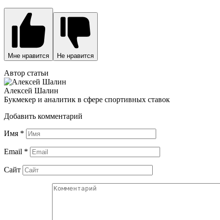
Мне нравится
Не нравится
Автор статьи
Алексей Шалин
Букмекер и аналитик в сфере спортивных ставок
Добавить комментарий
Имя
*
Email
*
Сайт