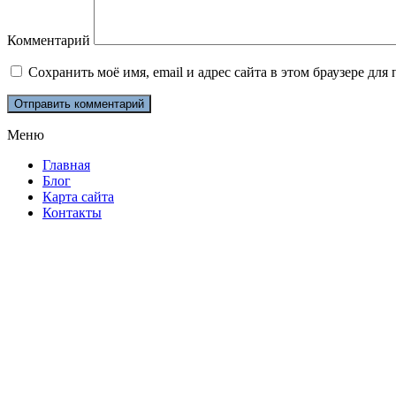
Комментарий
Сохранить моё имя, email и адрес сайта в этом браузере д
Меню
Главная
Блог
Карта сайта
Контакты