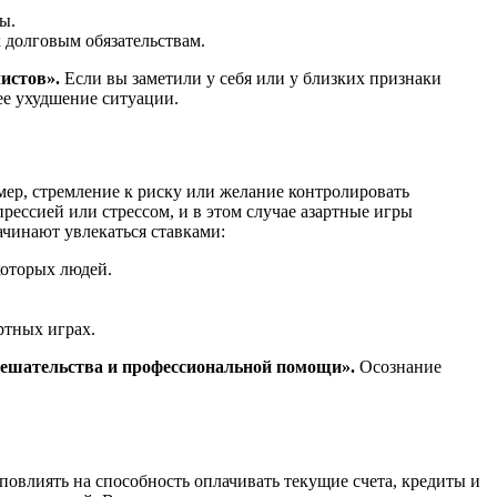
ы.
к долговым обязательствам.
истов».
Если вы заметили у себя или у близких признаки
ее ухудшение ситуации.
ер, стремление к риску или желание контролировать
рессией или стрессом, и в этом случае азартные игры
чинают увлекаться ставками:
которых людей.
ртных играх.
 вмешательства и профессиональной помощи».
Осознание
повлиять на способность оплачивать текущие счета, кредиты и