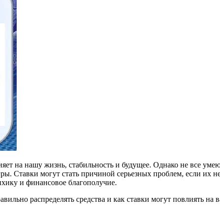
ет на нашу жизнь, стабильность и будущее. Однако не все умею
ы. Ставки могут стать причиной серьезных проблем, если их не 
ихику и финансовое благополучие.
авильно распределять средства и как ставки могут повлиять на