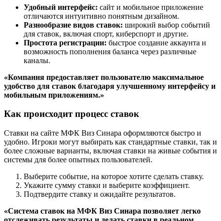
Удобный интерфейс:
сайт и мобильное приложение
отличаются интуитивно понятным дизайном.
Разнообразие видов ставок:
широкий выбор событий
для ставок, включая спорт, киберспорт и другие.
Простота регистрации:
быстрое создание аккаунта и
возможность пополнения баланса через различные
каналы.
«Компания предоставляет пользователю максимальное
удобство для ставок благодаря улучшенному интерфейсу и
мобильным приложениям.»
Как происходит процесс ставок
Ставки на сайте МФК Виз Синара оформляются быстро и
удобно. Игроки могут выбирать как стандартные ставки, так и
более сложные варианты, включая ставки на живые события и
системы для более опытных пользователей.
Выберите событие, на которое хотите сделать ставку.
Укажите сумму ставки и выберите коэффициент.
Подтвердите ставку и ожидайте результатов.
«Система ставок на МФК Виз Синара позволяет легко
отслеживать результаты и делать ставки в реальном