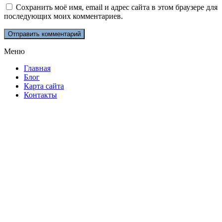
Сохранить моё имя, email и адрес сайта в этом браузере для
последующих моих комментариев.
Меню
Главная
Блог
Карта сайта
Контакты