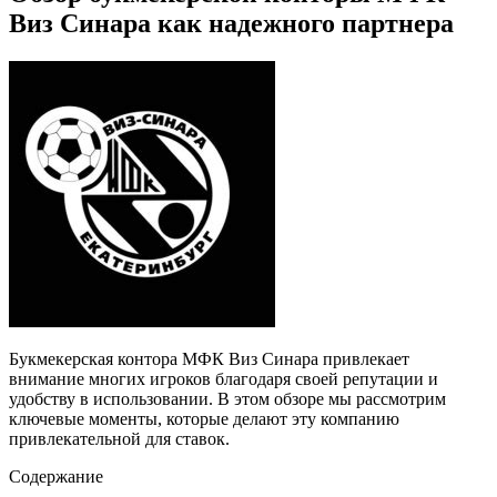
Виз Синара как надежного партнера
Букмекерская контора МФК Виз Синара привлекает
внимание многих игроков благодаря своей репутации и
удобству в использовании. В этом обзоре мы рассмотрим
ключевые моменты, которые делают эту компанию
привлекательной для ставок.
Содержание