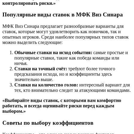
контролировать риски.»
Популярные виды ставок в МФК Виз Синара
МФК Виз Синара предлагает разнообразные варианты для
ставок, которые могут удовлетворить как новичков, так и
опытных игроков. Среди наиболее популярных типов ставок
можно выделить следующие:
Обычные ставки на исход события:
самые простые и
популярные ставки, такие как победа команды или
ничья.
Ставки на точный счёт:
требуют более точного
предсказания исхода, но и коэффициенты здесь
значительно выше.
Ставки на количество голов:
интересный вариант для
тех, кто внимательно следит за атакующими командами.
«Выбирайте виды ставок, с которыми вам комфортно
работать, и всегда оценивайте риски перед каждым
выбором.»
Советы по выбору коэффициентов