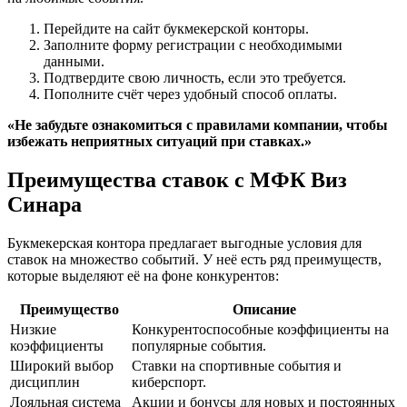
Перейдите на сайт букмекерской конторы.
Заполните форму регистрации с необходимыми
данными.
Подтвердите свою личность, если это требуется.
Пополните счёт через удобный способ оплаты.
«Не забудьте ознакомиться с правилами компании, чтобы
избежать неприятных ситуаций при ставках.»
Преимущества ставок с МФК Виз
Синара
Букмекерская контора предлагает выгодные условия для
ставок на множество событий. У неё есть ряд преимуществ,
которые выделяют её на фоне конкурентов:
Преимущество
Описание
Низкие
Конкурентоспособные коэффициенты на
коэффициенты
популярные события.
Широкий выбор
Ставки на спортивные события и
дисциплин
киберспорт.
Лояльная система
Акции и бонусы для новых и постоянных