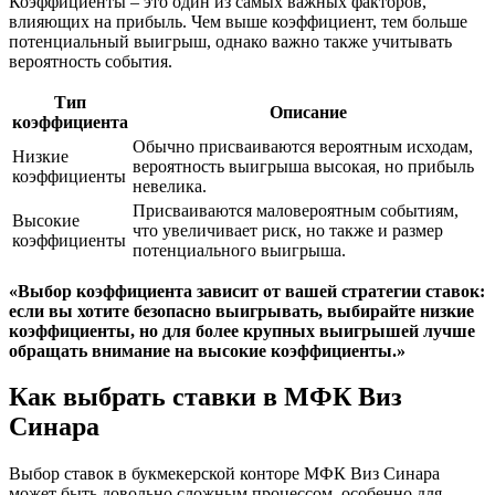
Коэффициенты – это один из самых важных факторов,
влияющих на прибыль. Чем выше коэффициент, тем больше
потенциальный выигрыш, однако важно также учитывать
вероятность события.
Тип
Описание
коэффициента
Обычно присваиваются вероятным исходам,
Низкие
вероятность выигрыша высокая, но прибыль
коэффициенты
невелика.
Присваиваются маловероятным событиям,
Высокие
что увеличивает риск, но также и размер
коэффициенты
потенциального выигрыша.
«Выбор коэффициента зависит от вашей стратегии ставок:
если вы хотите безопасно выигрывать, выбирайте низкие
коэффициенты, но для более крупных выигрышей лучше
обращать внимание на высокие коэффициенты.»
Как выбрать ставки в МФК Виз
Синара
Выбор ставок в букмекерской конторе МФК Виз Синара
может быть довольно сложным процессом, особенно для